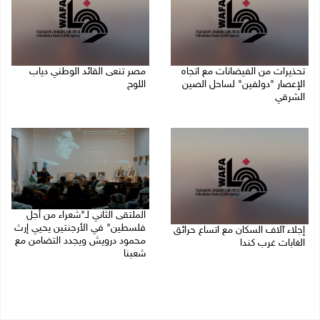
تحذيرات من الفيضانات مع اتجاه
مصر تنعى القائد الوطني دياب
الإعصار "دولفين" لساحل الصين
اللوح
الشرقي
09/08/2026 12:27 م
09/08/2026 01:40 م
الملتقى الثاني لـ"شعراء من أجل
فلسطين" في الأرجنتين يحيي إرث
إجلاء آلاف السكان مع اتساع حرائق
محمود درويش ويجدد التضامن مع
الغابات غرب كندا
شعبنا
09/08/2026 09:41 ص
09/08/2026 09:13 ص