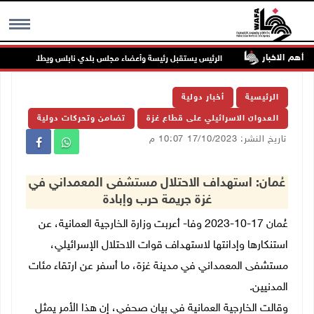
أهم الاخبار
ب جنين
الرئيس يستقبل رئيسة وأعضاء مجلس بلدي نابلس ويطلع على خطط الن
MENU
الرئيسية
أخبار دولية
العدوان الاسرائيلي على قطاع غزة
تضامن وتحركات دولية
تاريخ النشر: 17/10/2023 10:07 م
عُمان: استهداف الاحتلال مستشفى المعمداني في
غزة جريمة حرب وإبادة
عُمان 17-10-2023 وفا- أعربت وزارة الخارجية العمانية، عن
استنكارها وإدانتها لاستهداف قوات الاحتلال الإسرائيلي،
مستشفى المعمداني في مدينة غزة، ما أسفر عن ارتقاء مئات
المدنيين.
وقالت الخارجية العمانية في بيان صحفي، إن هذا الأمر يمثل