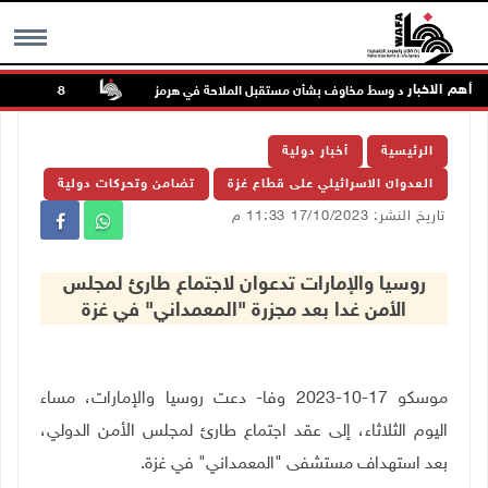
أهم الاخبار
تواصل الصعود وسط مخاوف بشأن مستقبل الملاحة في هرمز
48 إصابة منذ بدء عدوان الاحتلال على مخيم قلنديا وكفر عقب شمال القدس
MENU
الرئيسية
أخبار دولية
العدوان الاسرائيلي على قطاع غزة
تضامن وتحركات دولية
تاريخ النشر: 17/10/2023 11:33 م
روسيا والإمارات تدعوان لاجتماع طارئ لمجلس
الأمن غدا بعد مجزرة "المعمداني" في غزة
موسكو 17-10-2023 وفا- دعت روسيا والإمارات، مساء
اليوم الثلاثاء، إلى عقد اجتماع طارئ لمجلس الأمن الدولي،
بعد استهداف مستشفى "المعمداني" في غزة.