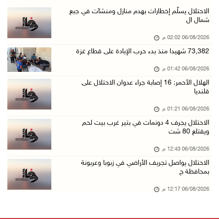
الحسيني يبحث مع ممثلة الهند لدى دولة فلسطين ت ...
الاحتلال يسلّم إخطارات بهدم منازل ومنشآت في جبع
شمال ال
06/آب/2026 01:19 م
06/08/2026 02:02 م
إنجاز فلسطين تطلق معرض "Eco-Expo 2026" تتويجا ...
73,382 شهيدا منذ بدء حرب الإبادة على قطاع غزة
06/آب/2026 01:18 م
06/08/2026 01:42 م
الاحتلال يجرف 4 دونمات في بتير غرب بيت لحم وي ...
الهلال الأحمر: 16 إصابة جراء عدوان الاحتلال على
06/آب/2026 12:43 م
قلنديا
"لجنة الانتخابات" وبرنامج الأمم المتحدة الإنم ...
06/08/2026 01:21 م
06/آب/2026 12:36 م
الاحتلال يجرف 4 دونمات في بتير غرب بيت لحم
ويقتلع 80 شت
"التعاون الإسلامي" تدين عدوان الاحتلال على مخ ...
06/آب/2026 12:31 م
06/08/2026 12:43 م
الاحتلال يواصل تجريف الأراضي في زبوبا وعربونة
الحصار يعيد صناعة الفخار إلى الواجهة في غزة
بمحافظة ج
06/آب/2026 12:25 م
06/08/2026 12:17 م
الاحتلال يواصل تجريف الأراضي في زبوبا وعربونة ...
06/آب/2026 12:17 م