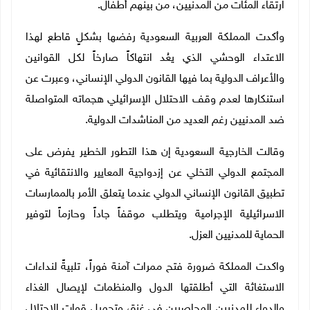
ارتقاء المئات من المدنيين، من بينهم أطفال.
وأكدت المملكة العربية السعودية رفضها بشكلٍ قاطع لهذا
الاعتداء الوحشي الذي يعُد انتهاكاً صارخاً لكل القوانين
والأعراف الدولية بما فيها القانون الدولي الإنساني، وعبرت عن
استنكارها لعدم وقف الاحتلال الإسرائيلي هجماته المتواصلة
ضد المدنيين رغم العديد من المناشدات الدولية
.
وقالت الخارجية السعودية إن هذا التطور الخطير يفرض على
المجتمع الدولي التخلي عن إزدواجية المعايير والانتقائية في
تطبيق القانون الإنساني الدولي عندما يتعلق الأمر بالممارسات
الاسرائيلية الإجرامية ويتطلب موقفاً جاداً وحازماً لتوفير
الحماية للمدنيين العزل
.
واكدت المملكة ضرورة فتح ممرات آمنة فوراً، تلبيةً لنداءات
الاستغاثة التي أطلقتها الدول والمنظمات لإيصال الغذاء
والدواء للمدنيين المحاصرين في غزة، وتحميل قوات الاحتلال