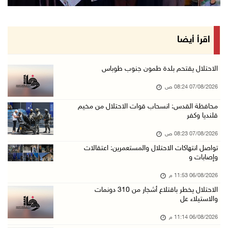
رئيس بلدية الخليل يطلع وفدا أميركيا على تطورا ...
06/آب/2026 09:59 م
اقرأ أيضا
06/آب/2026 09:17 م
إصابة مسن بجروح ورضوض إثر اعتداء جيش الاحتلال ...
الاحتلال يقتحم بلدة طمون جنوب طوباس
06/آب/2026 09:13 م
07/08/2026 08:24 ص
ورشة توصي بخطة عاجلة لاستعادة التعليم الوجاهي ...
محافظة القدس: انسحاب قوات الاحتلال من مخيم
قلنديا وكفر
06/آب/2026 09:08 م
الرئيس يستقبل مجلس بلدية رام الله ويشدد على د ...
07/08/2026 08:23 ص
06/آب/2026 08:36 م
تواصل انتهاكات الاحتلال والمستعمرين: اعتقالات
وإصابات و
جماهير شعبنا تشيع جثمان الشهيد علاء صبيح في ت ...
06/08/2026 11:53 م
06/آب/2026 08:33 م
الاحتلال يخطر باقتلاع أشجار من 310 دونمات
الاحتلال يوسع حملات الدهم والاعتقال في قلنديا ...
والاستيلاء عل
06/آب/2026 08:06 م
06/08/2026 11:14 م