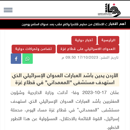
أهم الاخبار
نسحاب قوات الاحتلال من مخيم قلنديا وكفر عقب بعد عدوان استمر يومين
جم
MENU
الرئيسية
أخبار دولية
العدوان الاسرائيلي على قطاع غزة
تضامن وتحركات دولية
تاريخ النشر: 17/10/2023 09:50 م
الأردن يدين بأشد العبارات العدوان الإسرائيلي الذي
استهدف مستشفى "المعمداني" في قطاع غزة
عمّان 17-10-2023 وفا- أدانت وزارة الخارجية وشؤون
المغتربين بأشد العبارات العدوان الإسرائيلي الذي استهدف
مستشفى "المعمداني" في قطاع غزة مساء اليوم، محملة
إسرائيل، القوة القائمة بالاحتلال، المسؤولية عن هذا التطور
الخطير
.