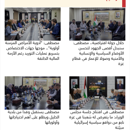
خلال جولة افتراضية.. مصطفى:
مصطفى: "أدوية الأمراض المزمنة
سنبذل أقصى الجهود لتحسن
أولوية".. موجها جهات الاختصاص
الأوضاع السياسية والإنسانية
بتسريع عمليات التوريد رغم الأزمة
والأمنية وصولا للإعمار في قطاع
المالية الخانقة
غزة
04/08/2026 03:16 م
05/08/2026 03:30 م
مصطفى في افتتاح جلسة مجلس
مصطفى يستقبل وفدا من بلدية
الوزراء: ما يتعرض له شعبنا في غزة
الخليل ويطلع على أهم احتياجاتها
نابع من دوافع سياسية إسرائيلية
وأولوياتها
مبيّتة