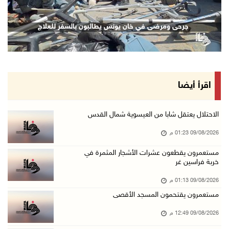
09/آب/2026 12:12 م
مركز الاتصال الحكومي يرصد أهم التدخلات التي ن ...
جرحى ومرضى في خان يونس يطالبون بالسفر للعلاج
09/آب/2026 12:10 م
سلطة النقد و"اوريدو" توقعان مذكرة تفاهم للاست ...
09/آب/2026 12:00 م
"استشاري فتح" ينعى القائد الوطنيّ السفير دياب ...
اقرأ أيضا
09/آب/2026 11:53 ص
مستعمرون يتلفون مزروعات بعد رعي مواشيهم في أر ...
الاحتلال يعتقل شابا من العيسوية شمال القدس
09/آب/2026 11:47 ص
09/08/2026 01:23 م
73,386 شهيدا و174,250 مصابا منذ بدء حرب الإبا ...
مستعمرون يقطعون عشرات الأشجار المثمرة في
خربة فراسين غر
09/آب/2026 11:35 ص
"فتح" تنعي القائد الوطنيّ السفير دياب اللوح
09/08/2026 01:13 م
09/آب/2026 11:28 ص
مستعمرون يقتحمون المسجد الأقصى
الرئيس ينعى سفير فلسطين لدى مصر القائد الوطني ...
09/08/2026 12:49 م
09/آب/2026 10:43 ص