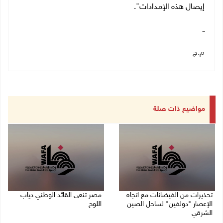
إيصال هذه الإمدادات".
ــ
م.ج
مواضيع ذات صلة
تحذيرات من الفيضانات مع اتجاه
مصر تنعى القائد الوطني دياب
الإعصار "دولفين" لساحل الصين
اللوح
الشرقي
09/08/2026 12:27 م