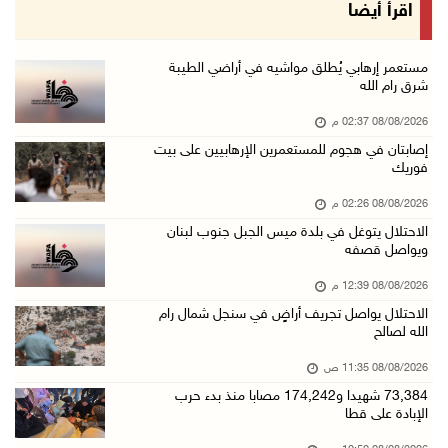
منتخبنا الوطني للتايكواندو يستهل مشاركته في ب ...
اقرأ أيضا
08/آب/2026 11:06 ص
"فانا": الثقافة البحرينية تـصون الهوية الوطني ...
مستعمر إرهابي يُطلق مواشيه في أراضي الطيبة
شرق رام الله
08/آب/2026 11:04 ص
08/08/2026 02:37 م
73,384 شهيدا و174,242 مصابا منذ بدء حرب الإبا ...
إصابتان في هجوم للمستعمرين الإرهابيين على بيت
08/آب/2026 10:50 ص
فوريك
مستعمرون إرهابيون يهاجمون منزلا ويقتحمون مناط ...
08/08/2026 02:26 م
08/آب/2026 10:22 ص
الاحتلال يتوغل في بلدة ميس الجبل جنوب لبنان
ويواصل قصفه
قوات الاحتلال تجري تحقيقات ميدانية مع عشرات ا ...
08/آب/2026 10:18 ص
08/08/2026 12:39 م
الاحتلال يواصل تجريف أراضٍ في سنجل شمال رام
تقرير: خطاب الكراهية والتحريض يتصاعد في أوساط ...
الله لصالح
08/آب/2026 10:10 ص
08/08/2026 11:35 ص
الاحتلال ينصب حاجزا عسكريا في نعلين غرب رام ا ...
73,384 شهيدا و174,242 مصابا منذ بدء حرب
08/آب/2026 09:38 ص
الإبادة على قطا
3 إصابات برصاص الاحتلال شمال خان يونس