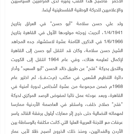
الأحمر" فأصبح هذا اللقب يميزه لدى المراقبين السياسيين
والإعلاميين للحركة الوطنية الفلسطينية أيضا
.
ولد علي حسن سلامة "أبو حسن" في العراق بتاريخ
1/4/1941، أنجبت زوجته مولودها الأول في القاهرة بتاريخ
1/6/1966 في الذكرى الثامنة عشرة لاستشهاد جده المجاهد
الشيخ حسن سلامة، وكان قد انتقل أبو حسن إلى القاهرة
لإكمال تعليمه هناك، وفي عام 1964 انتقل إلى الكويت
والتحق بحركة "فتح" عن طريق خالد الحسن "أبو السعيد" وأدار
دائرة التنظيم الشعبي في مكتب (م.ت.ف)، ثم اختير عام
1968م ضمن مجموعة من عشرة أشخاص لدورة أمنية في
القاهرة، وبعد عودته عمل نائبا لمفوض الرصد المركزي لحركة
"فتح" صلاح خلف، واستقر في العاصمة الأردنية ممارسا
لمهماته النضالية حتى خرج إثر معارك أيلول برفقة القائد ياسر
عرفات مع اللجنة العربية العليا التي كانت مكلفة بالوساطة بين
الأردن والفدائيين، ومنذ ذلك الخروج أصبح ظلا لأبي عمار