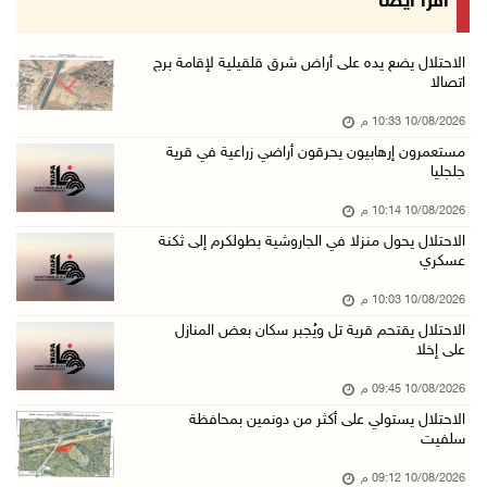
اقرأ أيضا
10/آب/2026 08:06 م
مستعمرون إرهابيون يواصلون حصار منزل في بلدة ق ...
الاحتلال يضع يده على أراض شرق قلقيلية لإقامة برج
اتصالا
10/آب/2026 07:45 م
10/08/2026 10:33 م
وزير الداخلية يتفقد محافظة الخليل ويؤكد تعزيز ...
مستعمرون إرهابيون يحرقون أراضي زراعية في قرية
10/آب/2026 07:44 م
جلجليا
مرضى يعودون لغزة بعد رحلة علاج بالضفة
10/08/2026 10:14 م
10/آب/2026 07:22 م
الاحتلال يحول منزلا في الجاروشية بطولكرم إلى ثكنة
عسكري
مستعمرون إرهابيون يجرفون أراضي في سالم شرق نا ...
10/آب/2026 07:13 م
10/08/2026 10:03 م
الاحتلال يقتحم قرية تل ويُجبر سكان بعض المنازل
قصة أطفال جديدة بالدنمركية لخالد جمعة
على إخلا
10/آب/2026 07:09 م
10/08/2026 09:45 م
حمزة يبصر النور بعد استشهاد والدته
الاحتلال يستولي على أكثر من دونمين بمحافظة
10/آب/2026 06:48 م
سلفيت
مستعمرون إرهابيون يعتدون على مواطنين وممتلكات ...
10/08/2026 09:12 م