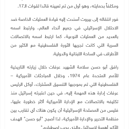
ومكلفاً بحمايته، وهو أول من تم تعيينه قائدا لقوات الـ17
.
فور انتقاله إلى بيروت أسندت إليه قيادة العمليات الخاصة ضد
الاحتلال الإسرائيلي في جميع أنحاء العالم، وارتبط اسمه
بالعديد من العمليات النوعية، كما ارتبط اسمه بالاتصالات
السرية التي كانت تجريها الثورة الفلسطينية مع الكثير من
الأطراف في الساحة اللبنانية والدولية
.
رافق أبو حسن سلامة الشهيد عرفات خلال زيارته التاريخية
للأمم المتحدة عام 1974، وخلال المباحثات الأميركية –
الفلسطينية التي تم بموجبها التنسيق المشترك، أوكل الرئيس
عرفات إدارة هذه المهمة إليه، في حين اعتبرته إسرائيل منذ
تكليفه بالاتصالات مع الإدارة الأميركية أكثر خطورة عليها،
فليس من المصلحة الإسرائيلية أن يكون هناك أي تقارب بين
منظمة التحرير والإدارة الأميركية، لذا أصبح "أبو حسن" الهدف
الأكبر أهمية لإسرائيل والذي يجب اصطياده
".