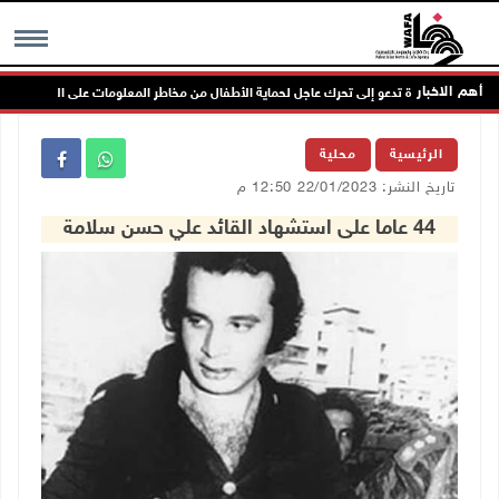
أهم الاخبار
لأمم المتحدة تدعو إلى تحرك عاجل لحماية الأطفال من مخاطر المعلومات على الانترنت
MENU
الرئيسية
محلية
تاريخ النشر: 22/01/2023 12:50 م
44 عاما على استشهاد القائد علي حسن سلامة