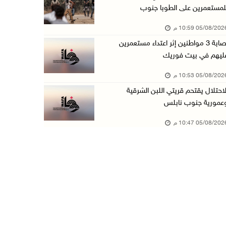
لمستعمرين على الطوبا جنوب
عبد السلام السيد يفوز بترشيح الديمقراطيين لمج ...
05/08/20 10:59 م
05/آب/2026 06:43 م
إصابة 3 مواطنين إثر اعتداء مستعمرين
الهلال الأحمر: 8 إصابات إثر اعتداء الاحتلال ...
ليهم في بيت فوريك
05/آب/2026 06:13 م
05/08/20 10:53 م
مخطط استعماري جديد في "جيلو" يهدد بعزل القدس ...
لاحتلال يقتحم قريتي اللبن الشرقية
05/آب/2026 06:10 م
عمورية جنوب نابلس
الاحتلال ينصب حاجزًا عسكريًا على مدخل بلدة دي ...
05/08/20 10:47 م
05/آب/2026 06:04 م
البيرة: الاحتلال يستولي على ثلاثة منازل في حي ...
05/آب/2026 05:59 م
سلطة النقد تستضيف برنامجا تدريبيا متخصصا في ا ...
05/آب/2026 05:10 م
حمدان يطّلع على الوضع الثقافي في طولكرم ويطلق ...