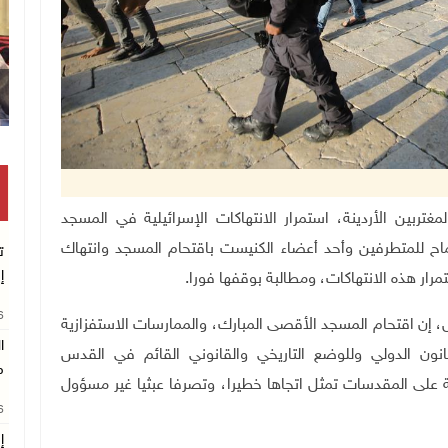
وقفة بغزة للمطالبة بتمكين الطلبة من السفر
وشؤون المغتربين الأردينة، استمرار الانتهاكات الإسرائيلية في المسجد
اح للمتطرفين وأحد أعضاء الكنيست باقتحام المسجد وانتهاك
ت
إ
ار هذه الانتهاكات، ومطالبة بوقفها فورا
.
26
ل، إن اقتحام المسجد الأقصى المبارك، والممارسات الاستفزازية
ا
 الدولي وللوضع التاريخي والقانوني القائم في القدس
م
لة على المقدسات تمثل اتجاها خطيرا، وتصرفا عبثيا غير مسؤول
26
إ