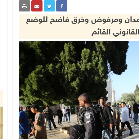
ن مدان ومرفوض وخرق فاضح للوضع
لقانوني القائم