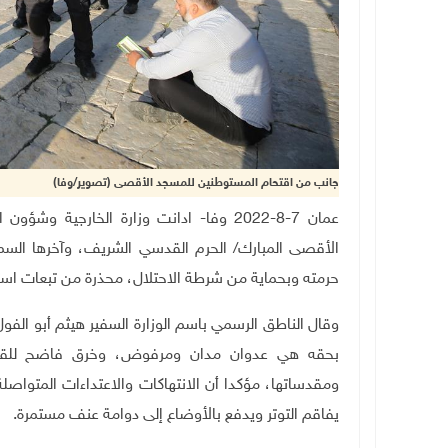
جانب من اقتحام المستوطنين للمسجد الأقصى (تصوير/وفا)
عمان 7-8-2022 وفا- ادانت وزارة الخارجية 
الأقصى المبارك/ الحرم القدسي الشريف، وآخرها السم
حرمته وبحماية من شرطة الاحتلال، محذرة من تبعات استمر
وقال الناطق الرسمي باسم الوزارة السفير هيثم أبو الفو
بحقه هي عدوان مدان ومرفوض، وخرق فاضح للقانون
ومقدساتها، مؤكدا أن الانتهاكات والاعتداءات المتواص
يفاقم التوتر ويدفع بالأوضاع إلى دوامة عنف مستمرة.