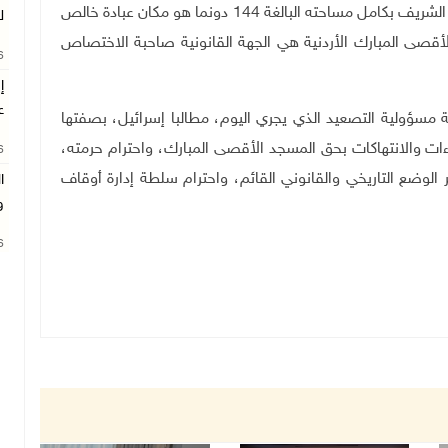
وشدد على أن المسجد الأقصى المبارك / الحرم القدسي الشريف بكامل مساحته البالغة 144 دونما هو مكان عبادة خالص
ل
قصى المبارك الأردنية هي الجهة القانونية صاحبة الاختصاص
26
ع
ة مسؤولية التصعيد الذي يجري اليوم، مطالبا إسرائيل، بصفتها
اءات والانتهاكات بحق المسجد الأقصى المبارك، واحترام حرمته،
26
لوضع التاريخي والقانوني القائم، واحترام سلطة إدارة أوقاف
ا
و
26