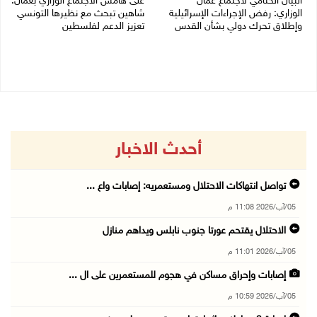
البيان الختامي لاجتماع عمّان
على هامش الاجتماع الوزاري بعمان:
الوزاري: رفض الإجراءات الإسرائيلية
شاهين تبحث مع نظيرها التونسي
وإطلاق تحرك دولي بشأن القدس
تعزيز الدعم لفلسطين
05/08/2026 03:05 م
05/08/2026 03:01 م
أحدث الاخبار
تواصل انتهاكات الاحتلال ومستعمريه: إصابات واع ...
05/آب/2026 11:08 م
الاحتلال يقتحم عورتا جنوب نابلس ويداهم منازل
05/آب/2026 11:01 م
إصابات وإحراق مساكن في هجوم للمستعمرين على ال ...
05/آب/2026 10:59 م