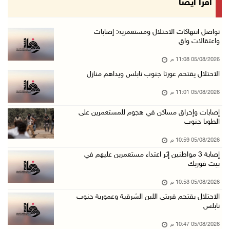
اقرأ أيضا
05/آب/2026 08:05 م
باسم الرئيس: وزير الداخلية يمنح العميد جيسون ...
تواصل انتهاكات الاحتلال ومستعمريه: إصابات
واعتقالات واق
05/آب/2026 07:50 م
05/08/2026 11:08 م
الاحتلال يقتحم كفر مالك ودير جرير ومستعمرون ي ...
الاحتلال يقتحم عورتا جنوب نابلس ويداهم منازل
05/آب/2026 07:17 م
05/08/2026 11:01 م
"التربية" تخرج الفوج الأول من مدربي المعلمين ...
05/آب/2026 06:44 م
إصابات وإحراق مساكن في هجوم للمستعمرين على
الطوبا جنوب
عبد السلام السيد يفوز بترشيح الديمقراطيين لمج ...
05/08/2026 10:59 م
05/آب/2026 06:43 م
إصابة 3 مواطنين إثر اعتداء مستعمرين عليهم في
الهلال الأحمر: 8 إصابات إثر اعتداء الاحتلال ...
بيت فوريك
05/آب/2026 06:13 م
05/08/2026 10:53 م
مخطط استعماري جديد في "جيلو" يهدد بعزل القدس ...
الاحتلال يقتحم قريتي اللبن الشرقية وعمورية جنوب
نابلس
05/آب/2026 06:10 م
الاحتلال ينصب حاجزًا عسكريًا على مدخل بلدة دي ...
05/08/2026 10:47 م