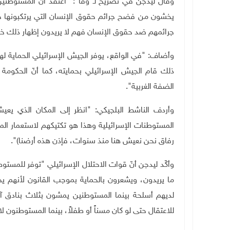
وقال ليدجن في تصريح لـ"وفا": "أعتقد أن المستوطنين 
يخشون من فضح جرائم حقوق الإنسان التي يرتكبونها خ
جرائمهم ضد حقوق الإنسان فهم لا يريدون إظهار ذلك 
وأضاف: "في الواقع، يوفر الجيش الإسرائيلي الحماية له
ذلك قام الجيش الإسرائيلي بحمايته، كما أنّ الحكوم
الضفة الغربية
."
وأردف الناشط البلجيكي: "انظر إلى المكان الذي يع
المستوطنات الإسرائيلية وهذا هو تكتيكهم لاستعمار المز
رفاق نحن نعيش هنا منذ سنوات، فإذن هذه أرضنا)".
وأكّد ليدجن أنّ قوات الاحتلال الإسرائيلي "توفر للمس
ما يريدون، ويشعرون بالحماية بموجب القانون لأنهم 
لديهم أسلحة بينما المستوطنين يمشون بثلاث بنادق آل
للاعتقال حتى لو كان مسناً أو طفلاً، بينما المستوطنون 