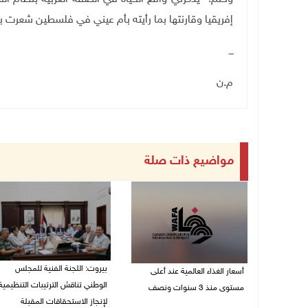
إفريقيا وقارنتها بما رأيته بأم عيني في فلسطين شعرت بالجنون لأنه في عام 022
ـــ
م.ن
مواضيع ذات صلة
بيروت: اللجنة الفنية للمجلس
أسعار الغذاء العالمية عند أعلى
الوطني تناقش الترتيبات التنظيمية
مستوى منذ 3 سنوات ونصف
لإنجاز الاستحقاقات المقبلة