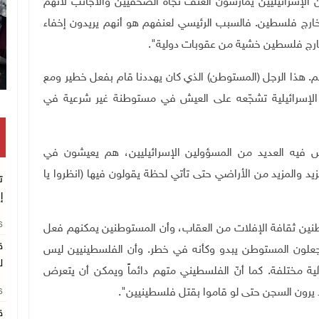
الإسرائيليين يمارسون العنف تجاه الصحفيين والأجانب لأنهم
ارج فلسطين. فالسبب الرئيسي لعنفهم هو أنهم يريدون إخفاء
خارج فلسطين خشية من عقوبات دولية
."
م. هذا الرجل (المستوطن) الذي كان يهددنا قام بفعل خطير ومع
ة الإسرائيلية تشجّعه على العيش في مستوطنة غير شرعية في
يش فيه العديد من المسؤولين الإسرائيليين، هم يعيشون في
يد والمزيد من الأراضي حتى تأتي لحظة يقولون فيها (انظروا يا
ت
إ
26
توطنين ثقافة الإفلات من العقاب، وأن المستوطنين يمكنهم فعل
ق
يجعلون المستوطن يبدو وكأنه في خطر. وأن الفلسطينيين ليس
ل
ية مختلفة. كما أنّ الفلسطيني متهم دائماً ويمكن أن يتعرض
لا يرون السجن حتى لو قاموا بقتل فلسطينيين
."
26
ق