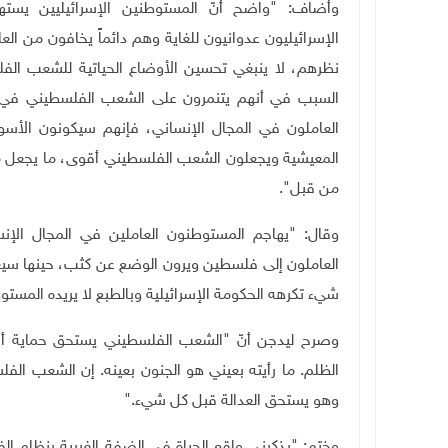
وأضاف: "واضح أنّ المستوطنين الإسرائيليين يسته
الإسرائيليون عدوانيون للغاية وهم دائماً يخافون من ال
نظرهم، لا ينبغي تحسين الأوضاع الحياتية للشعب الف
السبب في أنهم يتنمرون على الشعب الفلسطيني في قر
العاملون في المجال الإنساني، فإنهم سيكونون الأسوأ
المعيشية ويجعلون الشعب الفلسطيني أقوى، ما يجعل مست
من قبل
."
وقال: "يهاجم المستوطنون العاملين في المجال الإنس
العاملون إلى فلسطين ويرون الوضع عن كثب، حينها سيعو
شيء تكرهه الحكومة الإسرائيلية وبالطبع لا يريده المستو
وصرح ليدجن أنّ "الشعب الفلسطيني يستحق حماية أف
الظلم. ما رأيته بعيني هو الجنون بعينه. إن الشعب الف
وهو يستحق العدالة قبل كل شيء
".
وختم: "يذكرني واقع الحياة في الضفة الغربية بنظام 