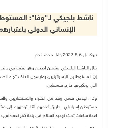
ناشط بلجيكي لـ"وفا": المستوط
الإنساني الدولي باعتباره
بروكسل 5-8-2022 وفا- محمد نجم
قال الناشط البلجيكي ستيجن ليدجن وهو عضو في وفد ب
إنّ المستوطنين الإسرائيليين يمارسون العنف تجاه ال
التي يرتكبونها خارج فلسطين
.
وكان ليدجن ضمن وفد من الخبراء والاستشاريين والعا
مستوطن إسرائيلي الطريق أمامهم أثناء توجههم إلى مشروع 
لعدة ساعات تحت تهديد السلاح في بلدة كفر نعمة غرب را