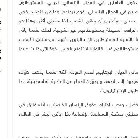
دفون العاملين في المجال الإنساني الدولي. المستوطنون
26
عاملين في المجال الإنساني، فهم يرونهم نوعاً من التهديد. ففي
لسطيني، ويأملون أن يعاني الشعب الفلسطيني أكثر. وهذا هو
ق
ج
اهم المحيطة بمستوطناتهم غير الشرعية. لذلك عندما يأتي
 بالنسبة للمستوطنين الإسرائيليين لأنهم سيحسنون الأوضاع
26
وطناتهم غير القانونية لا تتمتع بنفس القوة التي كانت عليها
ق
غ
26
اني الدولي لإرهابهم لعدم العودة، لأنه عندما يذهب هؤلاء
دون إلى بلادهم ويبدؤون الدفاع عن القضية الفلسطينية. هذا
طنون الإسرائيليون
."
ضل، ويجب احترام حقوق الإنسان الخاصة به لأنه غارق في
لسطيني يستحق المساعدة الإنسانية مثل باقي البشر في العالم،
الفصل العنصري في جنوب إفريقيا. عندما رأيت الصور من جنوب