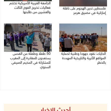
الجامعة العربية الأمريكية تختتم
فعاليات تخريج الفوج الثالث
فلسطين تدين الهجوم على ناقلة
والعشرين من طلبتها
إماراتية في مضيق هرمز
08/08/2026 06:20 م
08/08/2026 06:25 م
الحايك: نقود جهودا وطنية لحماية
50 طفلا وطفلة من القدس
المواقع الأثرية والتاريخية المهددة
يستعدون للمغادرة إلى المغرب
بالخطر
للمشاركة في المخيم الصيفي
السنوي
08/08/2026 04:50 م
08/08/2026 03:51 م
أحدث الاخبار