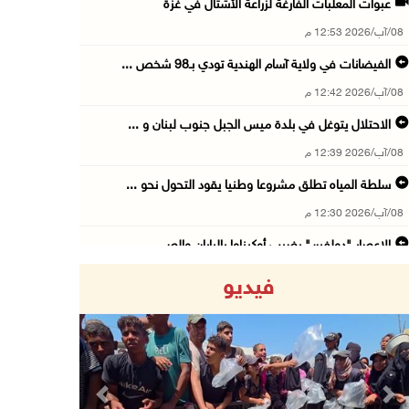
عبوات المعلبات الفارغة لزراعة الأشتال في غزة
08/آب/2026 12:53 م
الفيضانات في ولاية آسام الهندية تودي بـ98 شخص ...
08/آب/2026 12:42 م
الاحتلال يتوغل في بلدة ميس الجبل جنوب لبنان و ...
08/آب/2026 12:39 م
سلطة المياه تطلق مشروعا وطنيا يقود التحول نحو ...
08/آب/2026 12:30 م
الإعصار "دولفين" يضرب أوكيناوا باليابان والصي ...
08/آب/2026 12:08 م
فيديو
42 الف مسافر تنقلوا عبر معبر الكرامة الأسبوع ...
08/آب/2026 11:44 ص
الاحتلال يواصل تجريف أراضٍ في سنجل شمال رام ...
08/آب/2026 11:35 ص
Previous
Next