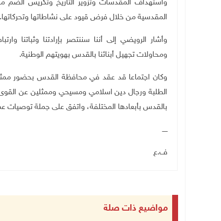
واستهداف المقدسات وتزوير التاريخ وتكريس الضم من 
المقدسية من خلال فرض قيود على نشاطاتها وتحركاتها.
وأشار الرويضي إلى أننا سننتصر بإرادتنا وثباتنا وار
ومحاولات تجهيل أبنائنا بالقدس بهويتهم الوطنية.
وكان اجتماعا قد عقد في محافظة القدس بحضور ممثلين ع
الطلبة ورجال دين اسلامي ومسيحي وممثلين عن القوى 
بالقدس بأبعادها المختلفة، واتفق على جملة توصيات عمل
ـــــ
ف.ع
مواضيع ذات صلة