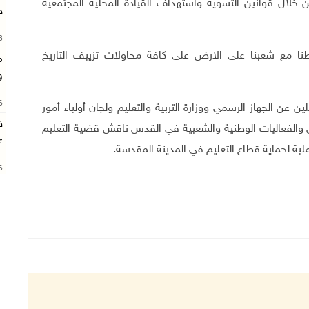
خلال قوانين التسوية واستهداف القيادة المحلية المجتمعية
ح
26
تباطنا مع شعبنا على الارض على كافة محاولات تزييف التاريخ
م
و
26
ن الجهاز الرسمي ووزارة التربية والتعليم ولجان أولياء أمور
ق
والفعاليات الوطنية والشعبية في القدس ناقش قضية التعليم
ع
ية لحماية قطاع التعليم في المدينة المقدسة.
26