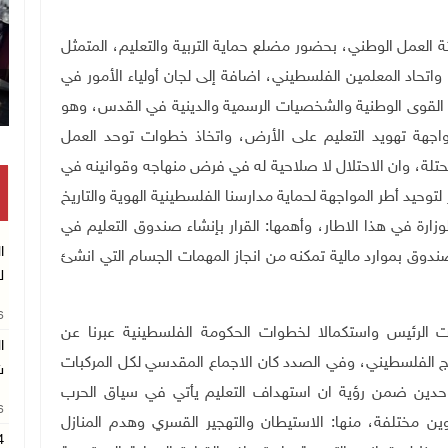
لعمل الوطني، بحضور مضلع حماية التربية والتعليم، المتمثل
، واتحاد المعلمين الفلسطيني، اضافة إلى لجان أولياء الأمور في
القوى الوطنية والشخصيات الرسمية والدينية في القدس، وهو
واجهة تهويد التعليم على الأرض، واتخاذ خطوات توحد العمل
لة، وان الاحتلال لا صلاحية له في فرض منهاجه وقوانينه في
لتوحيد أطر المواجهة لحماية مدارسنا الفلسطينية الهوية والتاريخ
ارة في هذا الاطار، وأهمها: القرار بإنشاء صندوق التعليم في
ا
صندوق بموارد مالية تمكنه من انجاز المهمات الجسام التي انشئ
ل
26
ت الرئيس واستكمالا لخطوات الحكومة الفلسطينية عبرنا عن
ا
ج الفلسطيني، وفي الصدد كان الاجماع المقدسي لكل المركبات
ش
حدين ضمن رؤية ان استهداف التعليم يأتي في سياق الحرب
26
ن مختلفة، منها: الاستيطان والتهجير القسري وهدم المنازل