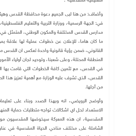
التعليمية المقدسية".
وأضاف: من هنا لبى الجميع دعوة محافظة القدس وهيئة ا
في: الجهة الرسمية، ووزارة التربية والتعليم الفلسطينية
مدارس القدس المختلفة والمكون الوطني، المتمثل في 
ما كان هاما، للإعلان عن خطوات عملية لها علاقة بم
القانوني، ضمن رؤية قانونية واحدة تعكس ان القدس محت
المنطقة المحتلة، وعلى شعبنا، وتوحيد لجان أولياء الأمور 
في القدس، مع تثمين كافة الخطوات التي قامت بها الوز
القدس، الذي تشرف عليه الوزارة مع أهمية تعزيز هذا ال
من أجلها.
وأوضح الرويضي، انه وبهذا الصدد وبناء على تعليما
الاستعداد لحل اي اشكالات تواجه متطلبات حماية المنه
المقدسية، ان هذه المعركة سيخوضها المقدسيون مو
الشاملة على مختلف مناحي الحياة المقدسية في عناوي