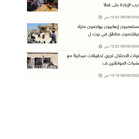
رب الإبادة على قطا
3 إصابات برصاص الاحتلال شمال خان يونس
08/08/20 10:50 ص
08/آب/2026 09:09 ص
ستعمرون إرهابيون يهاجمون منزلا
ارتفاع أسعار النفط
يقتحمون مناطق في بيت ل
08/آب/2026 08:23 ص
08/08/20 10:22 ص
أبرز عناوين الصحف الفلسطينية
وات الاحتلال تجري تحقيقات ميدانية مع
08/آب/2026 08:21 ص
شرات المواطنين ف
حالة الطقس: ارتفاع طفيف وموجة حر شديدة اعتبار ...
08/08/20 10:18 ص
08/آب/2026 07:52 ص
تواصل انتهاكات الاحتلال والمستعمرين: إصابات و ...
08/آب/2026 12:01 ص
قوات الاحتلال تقتحم بيت فجار جنوب بيت لحم
07/آب/2026 11:49 م
أسعار الغذاء العالمية عند أعلى مستوى منذ 3 سن ...