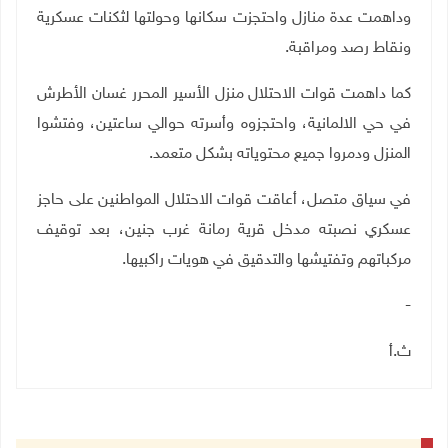
وداهمت عدة منازل واحتجزت سكانها وحولتها لثكنات عسكرية
ونقاط رصد ومراقبة.
كما داهمت قوات الاحتلال منزل الأسير المحرر غسان الأطرش
في حي الالمانية، واحتجزوه وأسرته حوالي ساعتين، وفتشوا
المنزل ودمروا جميع محتوياته بشكل متعمد
.
في سياق متصل، أعاقت قوات الاحتلال المواطنين على حاجز
عسكري نصبته مدخل قرية رمانة غرب جنين، بعد توقيف
مركباتهم وتفتيشها والتدقيق في هويات راكبيها.
-
ث.أ