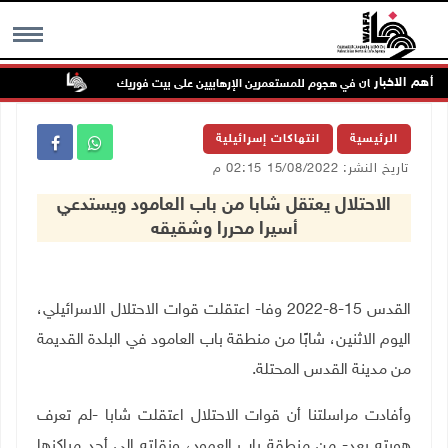
أهم الاخبار
إصابتان في هجوم للمستعمرين الإرهابيين على بيت فوريك
مستعمر إره
MENU
الرئيسية
انتهاكات إسرائيلية
تاريخ النشر: 15/08/2022 02:15 م
‎الاحتلال يعتقل شابا من باب العامود ويستدعي
أسيرا محررا وشقيقه
القدس 15-8-2022 وفا- اعتقلت قوات الاحتلال الاسرائيلي،
اليوم الاثنين، شابًا من منطقة باب العامود في البلدة القديمة
من مدينة القدس المحتلة.
وأفادت مراسلتنا أن قوات الاحتلال اعتقلت شابا -لم تعرف
هويته بعد- من منطقة باب العمود، ونقلته إلى أحد مراكزها