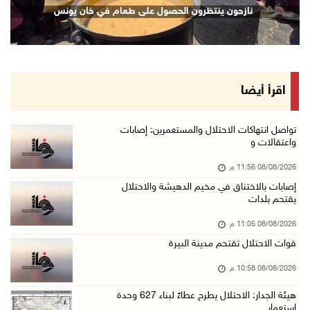
نازحون ينتظرون الحصول على طعام في خان يونس
08/آب/2026 08:27 م
إصابات بالاختناق خلال مواجهات مع الاحتلال في ...
08/آب/2026 08:23 م
الاحتلال ينصب حواجز طيارة في محيط مخيم طولكرم ...
اقرأ أيضا
08/آب/2026 07:56 م
مستعمرون يهاجمون قرية أبو فلاح
تواصل انتهاكات الاحتلال والمستعمرين: إصابات
واعتقالات و
08/آب/2026 07:07 م
08/08/2026 11:56 م
مستعمرون يقتحمون بلدة بيت عور التحتا وقرية جل ...
إصابات بالاختناق في مخيم الدهيشة والاحتلال
08/آب/2026 06:39 م
يقتحم بلدات
فلسطين تدين الهجوم على ناقلة إماراتية في مضيق ...
08/08/2026 11:05 م
08/آب/2026 06:25 م
قوات الاحتلال تقتحم مدينة البيرة
شعراء غزة يوثقون النزوح والفقد بقصائد من الخي ...
08/08/2026 10:58 م
08/آب/2026 06:23 م
هيئة الجدار: الاحتلال يطرح عطاءً لبناء 627 وحدة
الجامعة العربية الأمريكية تختتم فعاليات تخريج ...
استعمار