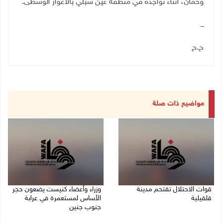
وخمان، أثناء تواجده في منطقة عين شبلي بالأغوار الوسطى.
ـــ
ح.ح
مواضيع ذات صلة
قوات الاحتلال تقتحم مدينة
وزراء وأعضاء كنيست يضعون حجر
قلقيلية
الأساس لمستعمرة في عرابة
جنوب جنين
09/08/2026 03:20 م