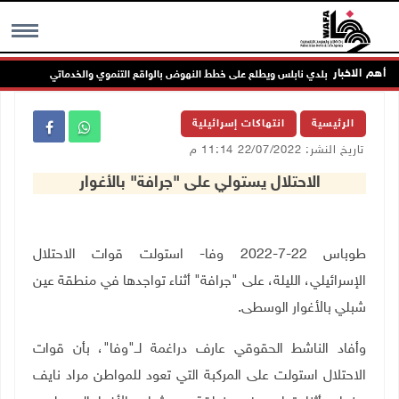
أهم الاخبار
أعضاء مجلس بلدي نابلس ويطلع على خطط النهوض بالواقع التنموي والخدماتي
MENU
الرئيسية
انتهاكات إسرائيلية
تاريخ النشر: 22/07/2022 11:14 م
الاحتلال يستولي على "جرافة" بالأغوار
طوباس 22-7-2022 وفا- استولت قوات الاحتلال
الإسرائيلي، الليلة، على "جرافة" أثناء تواجدها في منطقة عين
شبلي بالأغوار الوسطى
.
وأفاد الناشط الحقوقي عارف دراغمة لــ"وفا"، بأن قوات
الاحتلال استولت على المركبة التي تعود للمواطن مراد نايف