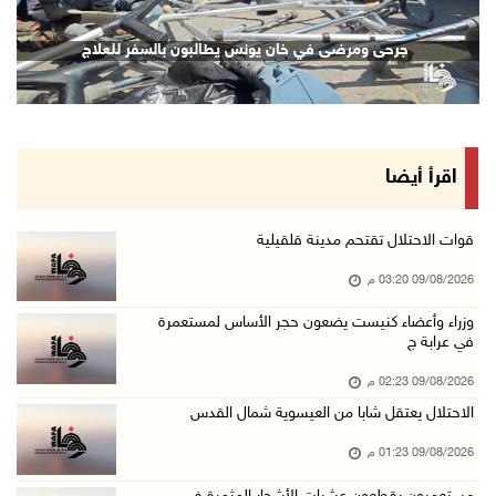
فضيتان وبرونزية لفلسطين في ثاني أيام بطولة ال ...
جرحى ومرضى في خان يونس يطالبون بالسفر للعلاج
09/آب/2026 01:56 م
سلطات الاحتلال تقر باستشهاد الأسير ايهاب ديا ...
09/آب/2026 01:56 م
تحذيرات من الفيضانات مع اتجاه الإعصار "دولفين ...
اقرأ أيضا
09/آب/2026 01:40 م
الاحتلال يعتقل شابا من العيسوية شمال القدس
قوات الاحتلال تقتحم مدينة قلقيلية
09/آب/2026 01:23 م
09/08/2026 03:20 م
مستعمرون يقطعون عشرات الأشجار المثمرة في خربة ...
وزراء وأعضاء كنيست يضعون حجر الأساس لمستعمرة
في عرابة ج
09/آب/2026 01:13 م
إجلاء طبي عبر معبر رفح شمل 78 شخصا
09/08/2026 02:23 م
09/آب/2026 01:06 م
الاحتلال يعتقل شابا من العيسوية شمال القدس
مستعمرون يقتحمون المسجد الأقصى
09/08/2026 01:23 م
09/آب/2026 12:49 م