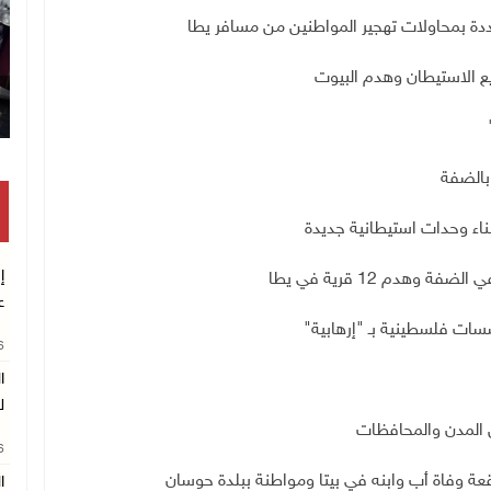
دة بمحاولات تهجير المواطنين من مسافر يطا
ريع الاستيطان وهدم البيوت
تكريم متفوقين بالثانوية الع
ناء وحدات استيطانية جديدة
إ
هدم 12 قرية في يطا
ع
سات فلسطينية بـ "إرهابية"
26
ا
ل
ل المدن والمحافظات
26
واقعة وفاة أب وابنه في بيتا ومواطنة ببلدة حوسان
ا