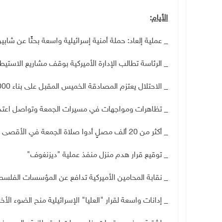
الأيام
:
_ عملية إلعاد: حملة أمنية إسرائيلية واسعة بحثًا عن شابي
_ الرئاسة تطالب الإدارة الأميركية بوقف مشاريع الاستي
_ الاحتلال يعتزم المصادقة الخميس المقبل على بناء 4000 وحدة استيطانية جديدة
_ تظاهرات ومواجهات في مسيرات الجمعة وتواصل اعتدا
_ أكثر من 20 ألف مصلٍ أدوا صلاة الجمعة في الأقصى
_ توقيع قرار هدم منزل منفذ عملية "ديزنغوف
"
_ نقابة المحامين الأميركية تدافع عن المؤسسات الفلس
_ إدانات واسعة لقرار "العليا" الإسرائيلية منح الضوء ال