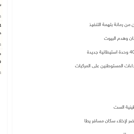
ش
26
ن من رمانة بتهمة التنفيذ
ح
طان وهدم البيوت
26
م
و
ءات المستوطنين على المركبات
26
طينية الست
أخضر لإخلاء سكان مسافر يطا