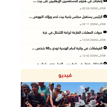
إصابتان في هجوم للمستعمرين الإرهابيين على بيت ...
08/آب/2026 02:26 م
الرئيس يستقبل مجلس بلدية بيت لحم ويؤكد النهوض ...
08/آب/2026 02:11 م
عبوات المعلبات الفارغة لزراعة الأشتال في غزة
08/آب/2026 12:53 م
الفيضانات في ولاية آسام الهندية تودي بـ98 شخص ...
08/آب/2026 12:42 م
الاحتلال يتوغل في بلدة ميس الجبل جنوب لبنان و ...
08/آب/2026 12:39 م
فيديو
سلطة المياه تطلق مشروعا وطنيا يقود التحول نحو ...
08/آب/2026 12:30 م
الإعصار "دولفين" يضرب أوكيناوا باليابان والصي ...
08/آب/2026 12:08 م
Previous
Next