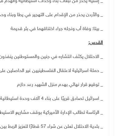
_ إشتية يحذر من تبعات بناء وحدات استيطانية والهدم ف
_ والأردن يحذر من الإقدام على التهجير في يطا وبناء وح
_ بيتا: وفاة أب ونجله جراء اختناقهما في بئر قديمة
القدس:
_ الاحتلال يكثف انتشاره في جنين والمستوطنين ينفذون
_ حملة اسرائيلية لاعتقال الفلسطينيين غير الحاصلين عل
_ توقيع قرار نهائي بهدم منزل الشهيد رعد حازم
_ اسرائيل تصادق قريبًا على بناء 4 آلاف وحدة استيطانية بالضفة
_ الرئاسة تطالب الإدارة الأميركية بوقف مشاريع الاستيط
_ بلدية الاحتلال تعلن عن شراء 57 قطارًا لتعزيز الربط بين المستوطنات في القدس