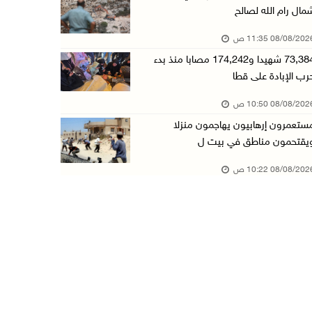
مال رام الله لصالح
تقرير: خطاب الكراهية والتحريض يتصاعد في أوساط ...
08/08/20 11:35 ص
08/آب/2026 10:10 ص
73,384 شهيدا و174,242 مصابا منذ بدء
الاحتلال ينصب حاجزا عسكريا في نعلين غرب رام ا ...
رب الإبادة على قطا
08/آب/2026 09:38 ص
08/08/20 10:50 ص
3 إصابات برصاص الاحتلال شمال خان يونس
ستعمرون إرهابيون يهاجمون منزلا
08/آب/2026 09:09 ص
يقتحمون مناطق في بيت ل
ارتفاع أسعار النفط
08/08/20 10:22 ص
08/آب/2026 08:23 ص
أبرز عناوين الصحف الفلسطينية
08/آب/2026 08:21 ص
حالة الطقس: ارتفاع طفيف وموجة حر شديدة اعتبار ...
08/آب/2026 07:52 ص
تواصل انتهاكات الاحتلال والمستعمرين: إصابات و ...