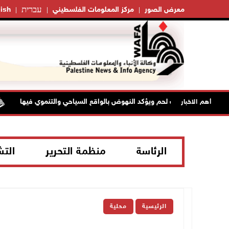
עברית
معرض الصور
مركز المعلومات الفلسطيني
ish
س بلدية بيت لحم ويؤكد النهوض بالواقع السياحي والتنموي فيها
أهم الاخبار
الرئاسة
منظمة التحرير
الت
الرئيسية
محلية