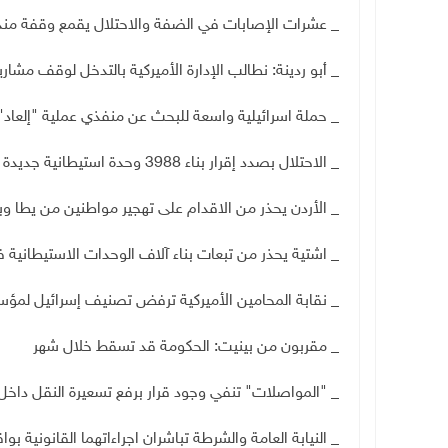
_ عشرات الإصابات في الضفة والاحتلال يقمع وقفة مند
_ أبو ردينة: نطالب الإدارة الأميركية بالتدخل لوقف مشا
_ حملة اسرائيلية واسعة للبحث عن منفذي عملية "إلعاد"
_ الاحتلال بصدد إقرار بناء 3988 وحدة استيطانية جديدة بالضفة
_ الأردن يحذر من الاقدام على تهجير مواطنين من يطا وب
_ اشتية يحذر من تبعات بناء آلاف الوحدات الاستيطانية في الضفة و
_ نقابة المحامين الأميركية ترفض تصنيف إسرائيل لمؤس
_ مقربون من بينيت: الحكومة قد تسقط خلال شهر
_ "المواصلات" تنفي وجود قرار برفع تسعيرة النقل داخ
_ النيابة العامة والشرطة تباشران اجراءاتهما القانونية ب