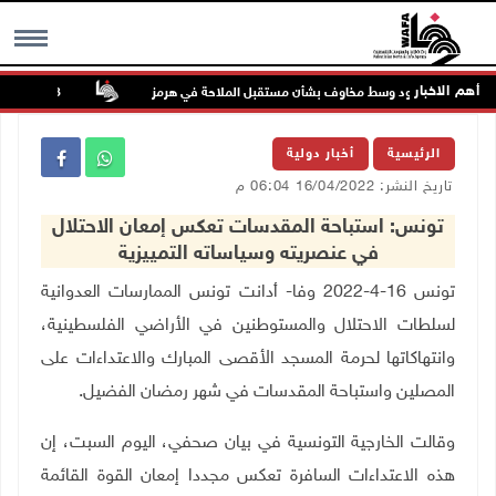
أهم الاخبار
 تواصل الصعود وسط مخاوف بشأن مستقبل الملاحة في هرمز
48 إصابة منذ بدء عدوان الاحتلال على مخيم قلنديا وكفر عقب شمال القدس
MENU
الرئيسية
أخبار دولية
تاريخ النشر: 16/04/2022 06:04 م
تونس: استباحة المقدسات تعكس إمعان الاحتلال
في عنصريته وسياساته التمييزية
تونس 16-4-2022 وفا- أدانت تونس الممارسات العدوانية
لسلطات الاحتلال والمستوطنين في الأراضي الفلسطينية،
وانتهاكاتها لحرمة المسجد الأقصى المبارك والاعتداءات على
المصلين واستباحة المقدسات في شهر رمضان الفضيل.
وقالت الخارجية التونسية في بيان صحفي، اليوم السبت، إن
هذه الاعتداءات السافرة تعكس مجددا إمعان القوة القائمة