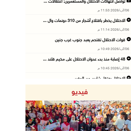
تواصل انتهاكات الاحتلال والمستعمرين: اعتقالات ...
06/آب/2026 11:53 م
الاحتلال يخطر باقتلاع أشجار من 310 دونمات وال ...
06/آب/2026 11:14 م
قوات الاحتلال تقتحم يعبد جنوب غرب جنين
06/آب/2026 10:49 م
48 إصابة منذ بدء عدوان الاحتلال على مخيم قلند ...
06/آب/2026 10:45 م
الاحتلال يعتقل شابين من المغير
06/آب/2026 10:27 م
فيديو
وزير الداخلية يبحث مع مكافحة المخدرات الدولي ...
06/آب/2026 10:01 م
رئيس بلدية الخليل يطلع وفدا أميركيا على تطورا ...
06/آب/2026 09:59 م
Previous
Next