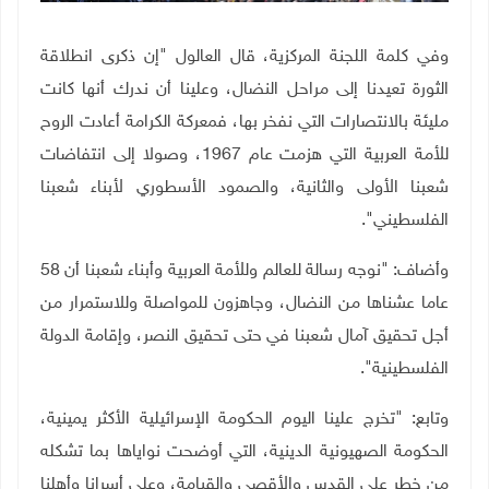
وفي كلمة اللجنة المركزية، قال العالول "إن ذكرى انطلاقة
الثورة تعيدنا إلى مراحل النضال، وعلينا أن ندرك أنها كانت
مليئة بالانتصارات التي نفخر بها، فمعركة الكرامة أعادت الروح
للأمة العربية التي هزمت عام 1967، وصولا إلى انتفاضات
شعبنا الأولى والثانية، والصمود الأسطوري لأبناء شعبنا
الفلسطيني".
وأضاف: "نوجه رسالة للعالم وللأمة العربية وأبناء شعبنا أن 58
عاما عشناها من النضال، وجاهزون للمواصلة وللاستمرار من
أجل تحقيق آمال شعبنا في حتى تحقيق النصر، وإقامة الدولة
الفلسطينية".
وتابع: "تخرج علينا اليوم الحكومة الإسرائيلية الأكثر يمينية،
الحكومة الصهيونية الدينية، التي أوضحت نواياها بما تشكله
من خطر على القدس والأقصى والقيامة، وعلى أسرانا وأهلنا