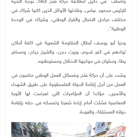
وأضاف "في ذكرى انطلاقة حركة فتح الـ58، نوجه التحية
للرئيس محمود عباس، وقادتها الأوائل الذين كانوا شركاء في
مختلف مراحل النضال والقرار الوطني، وشركاء في الوحدة
الوطنية".
وحيا أبو يوسف أبطال المقاومة الشعبية في كافة أماكن
توادهم في كفر قدوم، وبيت دجن، والشيخ جراح، ومسافر
يطا، وسلوان في مواجهة الاحتلال ومستوطنوه.
وشدد على أن حركة فتح وفصائل العمل الوطني ماضون في
العمل من أجل إقامة الدولة الفلسطينية على طريق الشهداء
والأسرى، مؤكدا أن المؤامرات التي تعرضت لها الثورة
المعاصرة فشلت أمام إرادة شعبنا وتمسكه في حقه بإقامة
دولته المستقلة، والعودة.