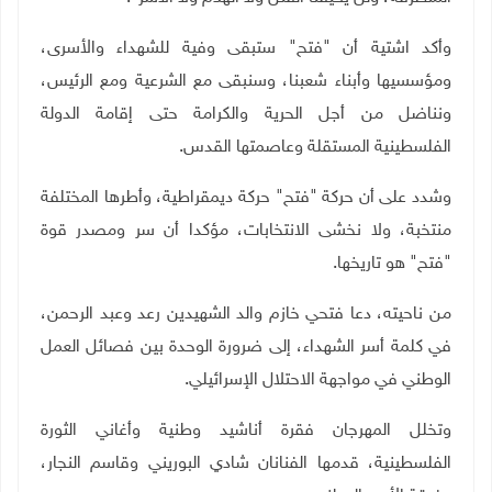
وأكد اشتية أن "فتح" ستبقى وفية للشهداء والأسرى،
ومؤسسيها وأبناء شعبنا، وسنبقى مع الشرعية ومع الرئيس،
ونناضل من أجل الحرية والكرامة حتى إقامة الدولة
الفلسطينية المستقلة وعاصمتها القدس.
وشدد على أن حركة "فتح" حركة ديمقراطية، وأطرها المختلفة
منتخبة، ولا نخشى الانتخابات، مؤكدا أن سر ومصدر قوة
"فتح" هو تاريخها.
من ناحيته، دعا فتحي خازم والد الشهيدين رعد وعبد الرحمن،
في كلمة أسر الشهداء، إلى ضرورة الوحدة بين فصائل العمل
الوطني في مواجهة الاحتلال الإسرائيلي.
وتخلل المهرجان فقرة أناشيد وطنية وأغاني الثورة
الفلسطينية، قدمها الفنانان شادي البوريني وقاسم النجار،