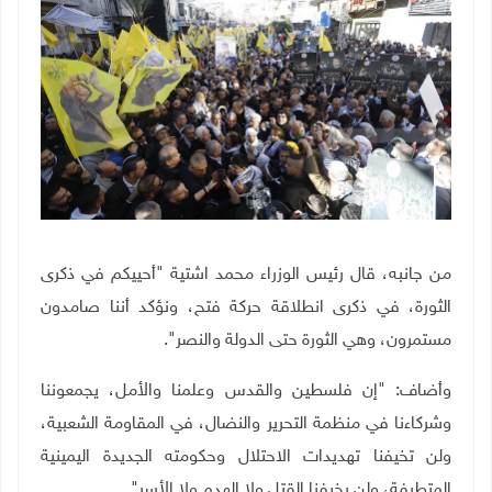
من جانبه، قال رئيس الوزراء محمد اشتية "أحييكم في ذكرى
الثورة، في ذكرى انطلاقة حركة فتح، ونؤكد أننا صامدون
مستمرون، وهي الثورة حتى الدولة والنصر".
وأضاف: "إن فلسطين والقدس وعلمنا والأمل، يجمعوننا
وشركاءنا في منظمة التحرير والنضال، في المقاومة الشعبية،
ولن تخيفنا تهديدات الاحتلال وحكومته الجديدة اليمينية
المتطرفة، ولن يخيفنا القتل ولا الهدم ولا الأسر".