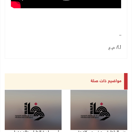
ـــ
أ.أ/ م.ع
مواضيع ذات صلة