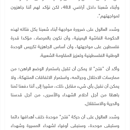
وأبناء شعبنا داخل أراضي الـ48، لكن نؤكد لهم أننا جاهزون
لمواجهتهم".
وشدد العالول على ضرورة مواجهة أبناء شعبنا بكل فئاته لهذه
الحكومة الفاشية اليمينية، وأن نكون بالمرصاد، مؤكدا قدرة
فلسطين على مواجهتها، وأن أساس الجاهزية تكريس الوحدة
الوطنية الفلسطينية وتعزيز المقاومة الشعبية.
وأكد أن "فتح" لا يمكن أن تقبل باستمرار الوضع الراهن؛ من
ممارسات الاحتلال وجرائمه، واستمرار الاتفاقات المنتهكة، ولا
يمكن أن نقبل بأي شيء مقابل ذلك، مشيرا إلى أننا دفعنا ثمنا
باهظا من أجل أحلام الشهداء والأسرى، من أجل قدسنا
والحرية والاستقلال.
وشدد العالول على أن حركة "فتح" موحدة خلف أهدافها دائما
وستبقى موحدة، وسنبقى أوفياء لشهداء المسيرة وشهداء