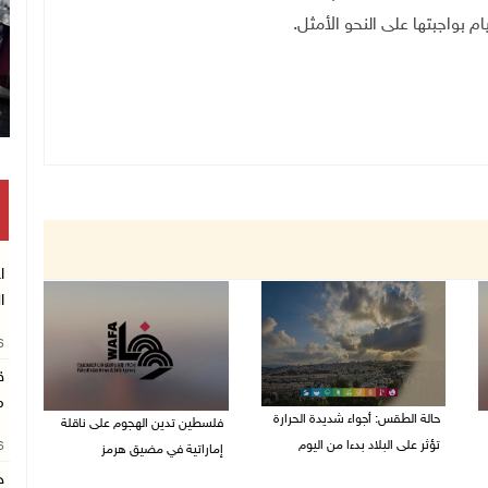
ام بواجبتها على النحو الأمثل.
ا
ا
26
ق
م
حالة الطقس: أجواء شديدة الحرارة
فلسطين تدين الهجوم على ناقلة
تؤثر على البلاد بدءا من اليوم
26
إماراتية في مضيق هرمز
ج
09/08/2026 07:50 ص