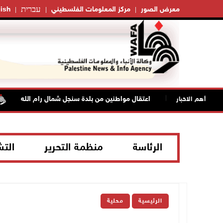
עברית
معرض الصور
مركز المعلومات الفلسطيني
ish
يت لحم
اعتقال مواطنين من بلدة سنجل شمال رام الله
أهم الاخبار
الرئاسة
منظمة التحرير
الت
الرئيسية
محلية