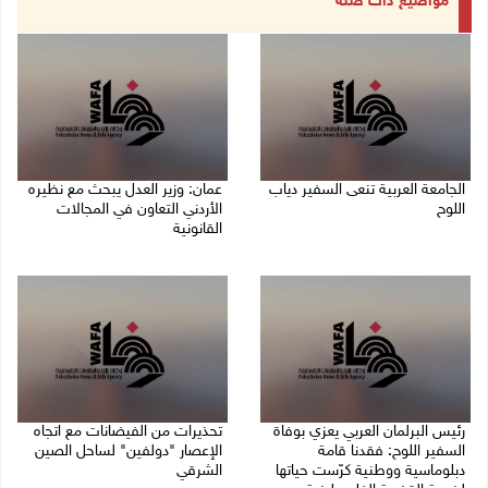
مواضيع ذات صلة
الجامعة العربية تنعى السفير دياب
عمان: وزير العدل يبحث مع نظيره
اللوح
الأردني التعاون في المجالات
القانونية
09/08/2026 05:28 م
09/08/2026 04:08 م
رئيس البرلمان العربي يعزي بوفاة
تحذيرات من الفيضانات مع اتجاه
السفير اللوح: فقدنا قامة
الإعصار "دولفين" لساحل الصين
دبلوماسية ووطنية كرّست حياتها
الشرقي