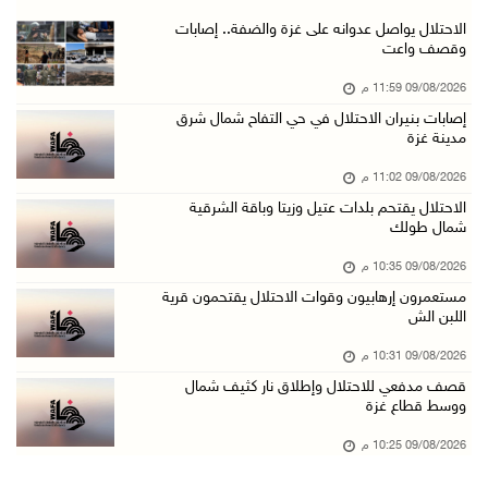
الاحتلال يقتحم برك سليمان جنوب بيت لحم
الاحتلال يواصل عدوانه على غزة والضفة.. إصابات
وقصف واعت
09/آب/2026 07:33 م
09/08/2026 11:59 م
مستعمرون إرهابيون يهاجمون قرية المغير والاحتل ...
إصابات بنيران الاحتلال في حي التفاح شمال شرق
09/آب/2026 07:02 م
مدينة غزة
ياسر عباس يُهنئ الأمين العام لجبهة التحرير ال ...
09/08/2026 11:02 م
09/آب/2026 06:30 م
الاحتلال يقتحم بلدات عتيل وزيتا وباقة الشرقية
شمال طولك
الجامعة العربية تنعى السفير دياب اللوح
09/آب/2026 05:28 م
09/08/2026 10:35 م
مستعمرون إرهابيون وقوات الاحتلال يقتحمون قرية
ثلاث إصابات برصاص الاحتلال في مدينة خان يونس
اللبن الش
09/آب/2026 05:04 م
09/08/2026 10:31 م
سلطة المياه: تنظيم مياه الأغوار الشمالية يهدف ...
قصف مدفعي للاحتلال وإطلاق نار كثيف شمال
09/آب/2026 04:45 م
ووسط قطاع غزة
مسك تكافح آثار الحروق وتنتظر العلاج خارج غزة
09/08/2026 10:25 م
09/آب/2026 04:39 م