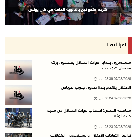
الاحتلال يعتقل شابين من المغير
تكريم متفوقين بالثانوية العامة في خان يونس
06/آب/2026 10:27 م
وزير الداخلية يبحث مع مكافحة المخدرات الدولي ...
06/آب/2026 10:01 م
رئيس بلدية الخليل يطلع وفدا أميركيا على تطورا ...
اقرأ أيضا
06/آب/2026 09:59 م
مستعمرون بحماية قوات الاحتلال يقتحمون برك
سليمان جنوب ب
06/آب/2026 09:17 م
07/08/2026 08:39 ص
إصابة مسن بجروح ورضوض إثر اعتداء جيش الاحتلال ...
الاحتلال يقتحم بلدة طمون جنوب طوباس
06/آب/2026 09:13 م
07/08/2026 08:24 ص
ورشة توصي بخطة عاجلة لاستعادة التعليم الوجاهي ...
06/آب/2026 09:08 م
محافظة القدس: انسحاب قوات الاحتلال من مخيم
قلنديا وكفر
الرئيس يستقبل مجلس بلدية رام الله ويشدد على د ...
07/08/2026 08:23 ص
06/آب/2026 08:36 م
تواصل انتهاكات الاحتلال والمستعمرين: اعتقالات