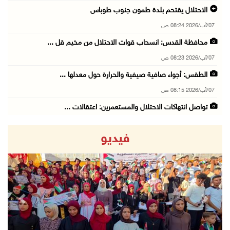
الاحتلال يقتحم بلدة طمون جنوب طوباس
07/آب/2026 08:24 ص
محافظة القدس: انسحاب قوات الاحتلال من مخيم قل ...
07/آب/2026 08:23 ص
الطقس: أجواء صافية صيفية والحرارة حول معدلها ...
07/آب/2026 08:15 ص
تواصل انتهاكات الاحتلال والمستعمرين: اعتقالات ...
06/آب/2026 11:53 م
فيديو
الاحتلال يخطر باقتلاع أشجار من 310 دونمات وال ...
06/آب/2026 11:14 م
قوات الاحتلال تقتحم يعبد جنوب غرب جنين
06/آب/2026 10:49 م
revious
Next
48 إصابة منذ بدء عدوان الاحتلال على مخيم قلند ...
06/آب/2026 10:45 م