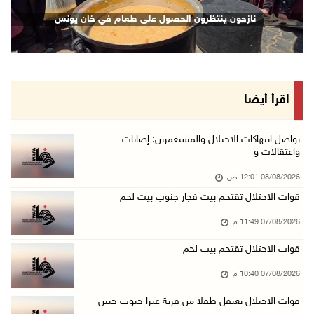
نادي الأسير: تجديد أمرَ منع زيارات الأسرى إجر ...
نازحون ينتظرون الحصول على طعام في خان يونس
07/آب/2026 08:24 م
مستعمرون يهاجمون قرية أبو نجيم ويصيبون مواطني ...
07/آب/2026 08:08 م
مستعمرون يهاجمون مساكن المواطنين في خربة الحم ...
اقرأ أيضا
07/آب/2026 07:09 م
بعد تجديد منع زيارات المعتقلين: أبو الحمص يدع ...
تواصل انتهاكات الاحتلال والمستعمرين: إصابات
واعتقالات و
07/آب/2026 06:26 م
08/08/2026 12:01 ص
الرئاسة ترحب بإطلاق السعودية التحالف البحري ا ...
قوات الاحتلال تقتحم بيت فجار جنوب بيت لحم
07/آب/2026 06:17 م
07/08/2026 11:49 م
(محدث) نابلس: إصابة مواطن واعتقاله إثر هجوم ل ...
07/آب/2026 06:04 م
قوات الاحتلال تقتحم بيت لحم
الرئاسة ترحب باتفاقية مكة للدفاع المشترك بين ...
07/08/2026 10:40 م
07/آب/2026 05:25 م
قوات الاحتلال تعتقل طفلا من قرية عنزا جنوب جنين