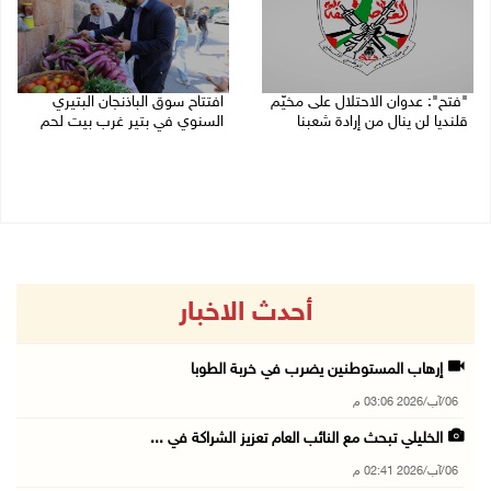
"فتح": عدوان الاحتلال على مخيّم
افتتاح سوق الباذنجان البتيري
قلنديا لن ينال من إرادة شعبنا
السنوي في بتير غرب بيت لحم
06/08/2026 02:28 م
06/08/2026 01:50 م
أحدث الاخبار
إرهاب المستوطنين يضرب في خربة الطوبا
06/آب/2026 03:06 م
الخليلي تبحث مع النائب العام تعزيز الشراكة في ...
06/آب/2026 02:41 م