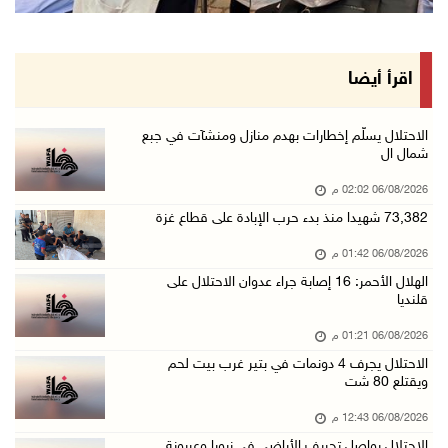
سفارة فلسطين في عُمان تكرم الطلبة المتفوقين م ...
06/آب/2026 01:36 م
الهلال الأحمر: 16 إصابة جراء عدوان الاحتلال ع ...
اقرأ أيضا
06/آب/2026 01:21 م
الحسيني يبحث مع ممثلة الهند لدى دولة فلسطين ت ...
الاحتلال يسلّم إخطارات بهدم منازل ومنشآت في جبع
شمال ال
06/آب/2026 01:19 م
06/08/2026 02:02 م
إنجاز فلسطين تطلق معرض "Eco-Expo 2026" تتويجا ...
73,382 شهيدا منذ بدء حرب الإبادة على قطاع غزة
06/آب/2026 01:18 م
06/08/2026 01:42 م
الاحتلال يجرف 4 دونمات في بتير غرب بيت لحم وي ...
الهلال الأحمر: 16 إصابة جراء عدوان الاحتلال على
06/آب/2026 12:43 م
قلنديا
"لجنة الانتخابات" وبرنامج الأمم المتحدة الإنم ...
06/08/2026 01:21 م
06/آب/2026 12:36 م
الاحتلال يجرف 4 دونمات في بتير غرب بيت لحم
ويقتلع 80 شت
"التعاون الإسلامي" تدين عدوان الاحتلال على مخ ...
06/آب/2026 12:31 م
06/08/2026 12:43 م
الاحتلال يواصل تجريف الأراضي في زبوبا وعربونة