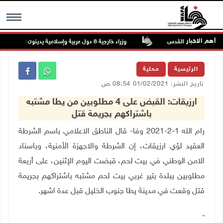
أهم الاخبار
في جبع شمال القدس
وزراء خارجية 8 دول عربية وإسلامية يدينون الانتهاكات الإسرائيلية المتواصلة في غزة
MENU
الرئيسية
محلية
تاريخ النشر: 01/02/2021 08:54 ص
ارزيقات: القبض على 4 مطلوبين من يطا مشتبه
باشتراكهم بجريمة قتل
رام الله 1-2-2021 وفا- قال الناطق الاعلامي باسم الشرطة
العقيد لؤي ارزيقات، إن الشرطة والاجهزة الأمنية، وباسناد
الامن الوطني في بيت لحم، قبضت اليوم الإثنين، على أربعة
مطلوبين ببلدة بتير غربي بيت لحم مشتبه باشتراكهم بجريمة
قتل وقعت في مدينة يطا جنوب الخليل قبل عدة اشهر.
ــ