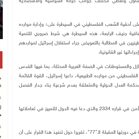
اول وتغطي مختلف جوانب حياته السياسية والاقتصادية
د على أحقية الشعب الفلسطيني في السيطرة على؛ وإدارة موارده
تفاقية جنيف الرابعة، هذه السيطرة هي شرط ضروري للتنمية
يين في المطالبة بالتعويض جراء استغلال إسرائيل لمواردهم
اءاتها غير القانونية.
لعازل والمستوطنات في الضفة الغربية المحتلة، بما فيها القدس
لفلسطيني من موارده الطبيعية، داعيا إسرائيل، القوة القائمة
م
ن محكمة العدل الدولية والمتعلقة بعدم شرعية بناء جدار الفصل
ف
26
(
وأعاد القرار التأكيد على النداء الموجه من قبل مجلس الأمن في قراره 2334 والذي دعا فيه الدول للتمييز في تعاملاتها
ه
26
في دورتها المقبلة الـ"
77
"، تقريرا حول تنفيذ هذا القرار على أن
م