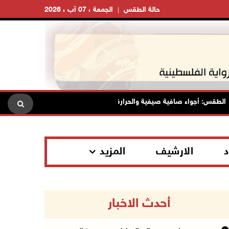
حالة الطقس
الجمعة ، 07 آب ، 2026
قس: أجواء صافية صيفية والحرارة حول معدلها العام
محافظة القد
د
الارشيف
المزيد
أحدث الاخبار