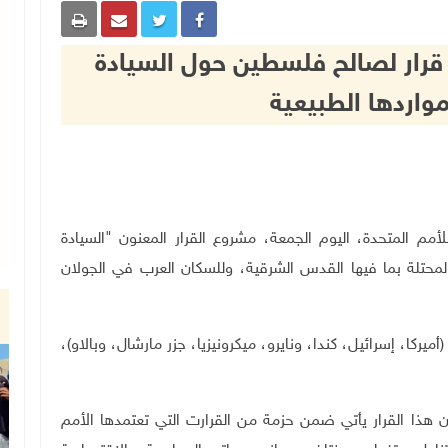
 قرار لصالح فلسطين حول السيادة
مواردها الطبيعية
ية العامة للأمم المتحدة، اليوم الجمعة، مشروع القرار المعنون "السيادة
محتلة بما فيها القدس الشرقية، وللسكان العرب في الجولان
لح القانون 156 دولة، فيما عارضته 7 دول (أميركا، إسرائيل، كندا، ونايرو، ميكرونيزيا، جزر مارشال، وبالاو)،
هذا القرار يأتي ضمن حزمة من القرارت التي تعتمدها الأمم