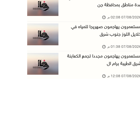
دة مناطق بمحافظة جن
أسعار النفط تواصل الصعود وسط مخاوف بشأن مستقب ...
07/08/20 02:08 م
07/آب/2026 10:25 ص
ستعمرون يهاجمون صهريجا للمياه في
الذهب يتجه لأفضل أداء أسبوعي منذ كانون الثاني
لايل اللوز جنوب شرق
07/آب/2026 10:12 ص
07/08/20 01:38 م
قوات الاحتلال تنصب حاجزا عسكريا شرق بيت لحم
ستعمرون يهاجمون مجددا تجمع الكعابنة
07/آب/2026 09:06 ص
رق الطيبة برام ال
مستعمرون بحماية قوات الاحتلال يقتحمون برك سلي ...
07/08/20 12:08 م
07/آب/2026 08:39 ص
الاحتلال يقتحم بلدة طمون جنوب طوباس
07/آب/2026 08:24 ص
محافظة القدس: انسحاب قوات الاحتلال من مخيم قل ...
07/آب/2026 08:23 ص
الطقس: أجواء صافية صيفية والحرارة حول معدلها ...