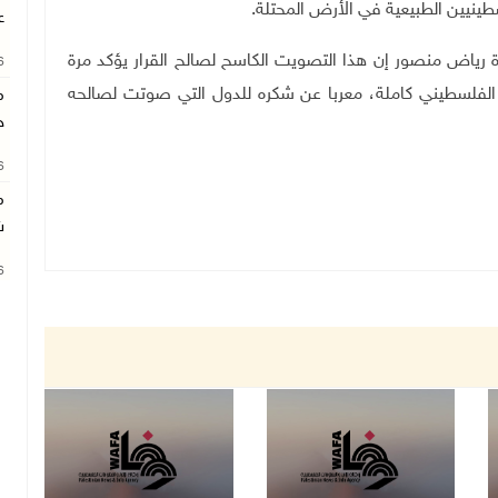
سطينيين الطبيعية في الأرض المحتلة.
ع
 رياض منصور إن هذا التصويت الكاسح لصالح القرار يؤكد مرة
26
لفلسطيني كاملة، معربا عن شكره للدول التي صوتت لصالحه
م
خ
26
م
ش
26