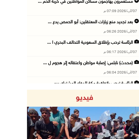
مستعمرون يهاجمون مساكن المواطنين في خربة الحم ...
07/آب/2026 07:09 م
بعد تجديد منع زيارات المعتقلين: أبو الحمص يدع ...
07/آب/2026 06:26 م
الرئاسة ترحب بإطلاق السعودية التحالف البحري ا ...
07/آب/2026 06:17 م
(محدث) نابلس: إصابة مواطن واعتقاله إثر هجوم ل ...
07/آب/2026 06:04 م
الرئاسة ترحب باتفاقية مكة للدفاع المشترك بين ...
07/آب/2026 05:25 م
فيديو
3 إصابات إثر تعرضهم للطعن في الطيبة داخل أراض ...
07/آب/2026 04:57 م
بيروت: اللجنة الفنية للمجلس الوطني تناقش التر ...
07/آب/2026 03:31 م
Previous
Next