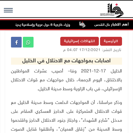
أهم الاخبار
شآت في جبع شمال القدس
وزراء خارجية 8 دول عربية وإسلامية يدينون الانتهاكات الإسرائيلية المتواصلة في غزة
MENU
الرئيسية
انتهاكات إسرائيلية
تاريخ النشر: 17/12/2021 04:07 م
اصابات بمواجهات مع الاحتلال في الخليل
الخليل 17-12-2021 وفا– أصيب عشرات المواطنين
بالاختناق، اليوم الجمعة، خلال مواجهات مع قوات الاحتلال
الإسرائيلي، في باب الزاوية وسط مدينة الخليل
.
وذكر مراسلنا، أن المواجهات اندلعت وسط مدينة الخليل مع
قوات الاحتلال المتمركزة على الحاجز العسكري المقام على
مدخل "شارع الشهداء"، واجتاز جنود الاحتلال الحاجز واقتحموا
وسط المدينة من "زقاق العميان"، وأطلقوا قنابل الصوت