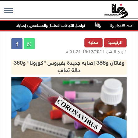
أهم الاخبار
تواصل انتهاكات الاحتلال والمستعمرين: إصابات واعتقالات واق
MENU
الرئيسية
محلية
تاريخ النشر: 15/12/2021 01:24 م
وفاتان و386 إصابة جديدة بفيروس "كورونا" و360
حالة تعافٍ