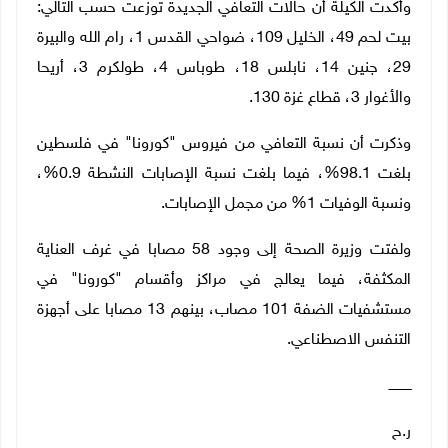
وأكدت الكيلة أن حالات التعافي الجديدة توزعت حسب التالي:
بيت لحم 49، الخليل 109، ضواحي القدس 1، رام الله والبيرة
29، جنين 14، نابلس 18، طوباس 4، طولكرم 3، أريحا
والأغوار 3، قطاع غزة 130.
وذكرت أن نسبة التعافي من فيروس "كورونا" في فلسطين
بلغت 98.1%، فيما بلغت نسبة الإصابات النشطة 0.9%،
ونسبة الوفيات 1% من مجمل الإصابات.
ولفتت وزيرة الصحة إلى وجود 58 مصابا في غرف العناية
المكثفة، فيما يعالج في مراكز وأقسام "كورونا" في
مستشفيات الضفة 101 مصاب، بينهم 13 مصابا على أجهزة
التنفس الاصطناعي.
ـــــــــــ
ر.ح