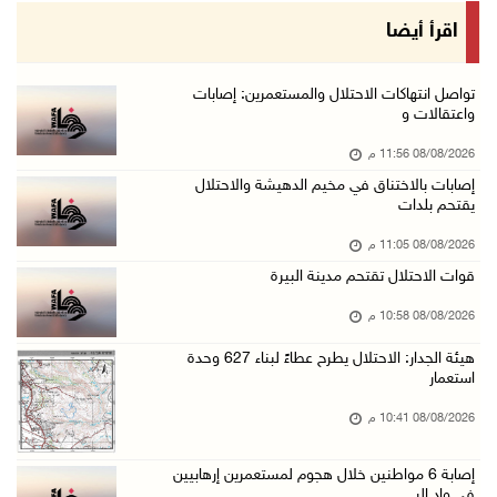
الاحتلال ينصب حواجز طيارة في محيط مخيم طولكرم ...
اقرأ أيضا
08/آب/2026 07:56 م
مستعمرون يهاجمون قرية أبو فلاح
تواصل انتهاكات الاحتلال والمستعمرين: إصابات
واعتقالات و
08/آب/2026 07:07 م
08/08/2026 11:56 م
مستعمرون يقتحمون بلدة بيت عور التحتا وقرية جل ...
إصابات بالاختناق في مخيم الدهيشة والاحتلال
08/آب/2026 06:39 م
يقتحم بلدات
فلسطين تدين الهجوم على ناقلة إماراتية في مضيق ...
08/08/2026 11:05 م
08/آب/2026 06:25 م
قوات الاحتلال تقتحم مدينة البيرة
شعراء غزة يوثقون النزوح والفقد بقصائد من الخي ...
08/08/2026 10:58 م
08/آب/2026 06:23 م
هيئة الجدار: الاحتلال يطرح عطاءً لبناء 627 وحدة
الجامعة العربية الأمريكية تختتم فعاليات تخريج ...
استعمار
08/آب/2026 06:20 م
08/08/2026 10:41 م
إصابات بالاختناق خلال اقتحام الاحتلال قرية ال ...
إصابة 6 مواطنين خلال هجوم لمستعمرين إرهابيين
08/آب/2026 05:52 م
في واد الر