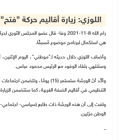
اللوزي: زيارة أقاليم حركة "فتح
رام الله 8-11-2021 وفا- قال عضو المجلس ال
هي استكمال لبرنامج موضوع مُسبقًا.
وأضاف اللوزي خلال حديثه لـ"موطني"، اليوم الإثنين، أ
وستنتهي بلقاء الوفود مع الرئيس محمود عباس.
وأكّد أنّ الورشة ستستمر (15) يومً
التنظيمي في أقاليم الضفة الغربية، كما ستتضمن الزيارة ا
ولفت إلى أن هذه الورشة ذات طابع (سياسي- اجتماعي- ت
الوطن مرّتين.
ـــ