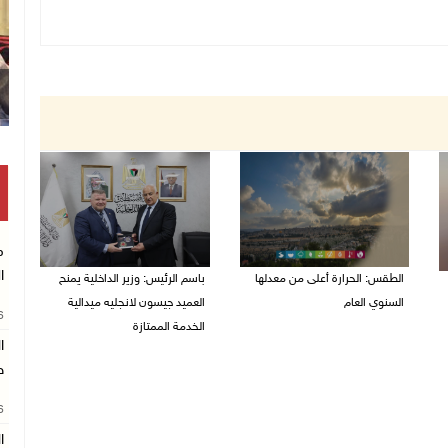
م
ا
الطقس: الحرارة أعلى من معدلها
باسم الرئيس: وزير الداخلية يمنح
السنوي العام
العميد جيسون لانجليه ميدالية
26
الخدمة الممتازة
06/08/2026 07:46 ص
ا
05/08/2026 07:50 م
ط
26
ال