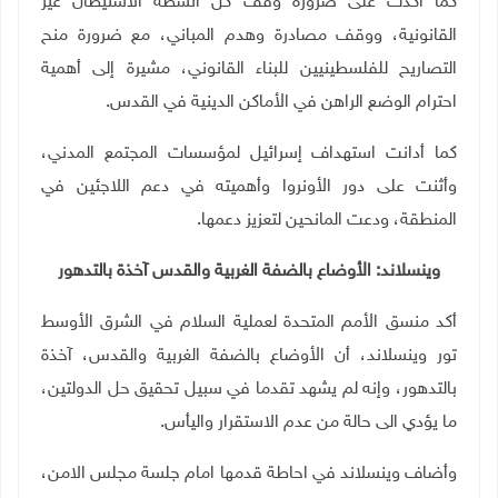
كما أكدت على ضرورة وقف كل أنشطة الاستيطان غير
القانونية، ووقف مصادرة وهدم المباني، مع ضرورة منح
التصاريح للفلسطينيين للبناء القانوني، مشيرة إلى أهمية
احترام الوضع الراهن في الأماكن الدينية في القدس
.
كما أدانت استهداف إسرائيل لمؤسسات المجتمع المدني،
وأثنت على دور الأونروا وأهميته في دعم اللاجئين في
المنطقة، ودعت المانحين لتعزيز دعمها
.
وينسلاند: الأوضاع بالضفة الغربية والقدس آخذة بالتدهور
أكد منسق الأمم المتحدة لعملية السلام في الشرق الأوسط
تور وينسلاند، أن الأوضاع بالضفة الغربية والقدس، آخذة
بالتدهور، وإنه لم يشهد تقدما في سبيل تحقيق حل الدولتين،
ما يؤدي الى حالة من عدم الاستقرار واليأس.
وأضاف وينسلاند في احاطة قدمها امام جلسة مجلس الامن،