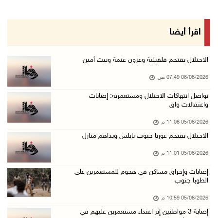
05/آب/2026 10:08 م
الرئيس يقلد قامات وطنية ومؤسسين في "اتحاد الك ...
اقرأ أيضا
05/آب/2026 08:47 م
قوات الاحتلال تنصب حاجزا عسكريا شرق بيت لحم
الاحتلال يقتحم قلقيلية وعزون عتمة وبيت أمين
05/آب/2026 08:13 م
06/08/2026 07:49 ص
الرئيس يقلد عائلة القائد الوطني الراحل أحمد ع ...
تواصل انتهاكات الاحتلال ومستعمريه: إصابات
واعتقالات واق
05/آب/2026 08:05 م
باسم الرئيس: وزير الداخلية يمنح العميد جيسون ...
05/08/2026 11:08 م
05/آب/2026 07:50 م
الاحتلال يقتحم عورتا جنوب نابلس ويداهم منازل
الاحتلال يقتحم كفر مالك ودير جرير ومستعمرون ي ...
05/08/2026 11:01 م
05/آب/2026 07:17 م
إصابات وإحراق مساكن في هجوم للمستعمرين على
الطوبا جنوب
"التربية" تخرج الفوج الأول من مدربي المعلمين ...
05/آب/2026 06:44 م
05/08/2026 10:59 م
إصابة 3 مواطنين إثر اعتداء مستعمرين عليهم في
عبد السلام السيد يفوز بترشيح الديمقراطيين لمج ...