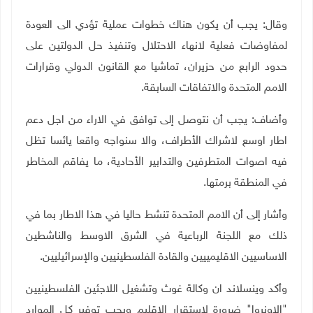
وقال: يجب أن يكون هناك خطوات عملية تؤدي الى العودة
لمفاوضات فعلية لانهاء الاحتلال وتنفيذ حل الدولتين على
حدود الرابع من حزيران، تماشيا مع القانون الدولي وقرارات
الامم المتحدة والاتفاقات السابقة.
وأضاف: يجب أن نتوصل إلى توافق في الاراء من اجل دعم
اطار اوسع لاشراك الأطراف، والا سنواجه واقعا يائسا تظل
فيه اصوات المتطرفين والتدابير الأحادية، ما يفاقم المخاطر
في المنطقة برمتها.
وأشار إلى أن الامم المتحدة تنشط حاليا في هذا الاطار بما في
ذلك مع اللجنة الرباعية في الشرق الاوسط والناشطين
الاساسيين الاقليمييين والقادة الفلسطينيين والإسرائيليين.
وأكد وينسلاند ان وكالة غوث وتشغيل اللاجئين الفلسطينيين
"الاونروا" ضرورة لاستقرار الإقليم ويجب توفير كل الموارد