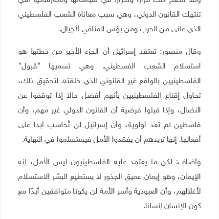
وقد اتضح ذلك مرارا وتكرارا في سياساتها وممارساتها التي
تنتهك القانون الدولي، وهي سبب معاناة الشعب الفلسطيني
الذي عانى من الحرب ومن بؤس المنافي لأجيال.
وقال منصور: تعتقد إسرائيل أن الجزء الأخير من خطتها هو
استسلام الشعب الفسطيني. وهي تسميها "قبول"
الفلسطينيين بالواقع غير القانوني الذي خلقته. لتحقيق ذلك،
تحاول إقناع الفلسطينيين بأنهم أفضل حالا إذا توقفوا عن
النضال، وإذا قبلوا فرضية أن القانون الدولي غير مهم، وأن
فلسطين لم تعد أولوية، وأن إسرائيل لن تُحاسب أبدا على
أفعالها. إنها تريدهم أن يفقدوا الأمل فيستسلموا في النهاية
.
وأضاف: لكن ما يعتمد عليه الفلسطينيون ليس الأمل، إنه
الإيمان، وهو إيمان عميق الجذور لا يستطيع البشر الاستسلام
لأغلالهم، وأن العبودية وأسر الأمة لن يكونا متوافقين أبدًا مع
كون الإنسان إنسانا.