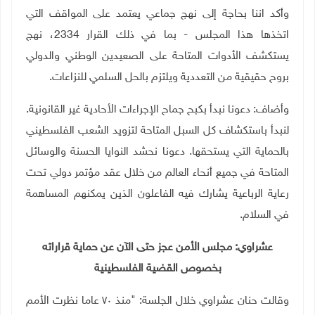
وأكد اننا بحاجة إلى نهج جماعي يعتمد على المواقف التي
اتخذها هذا المجلس - بما في ذلك القرار 2334، نهج
يستكشف الأدوات المتاحة على الصعيدين الوطني والدولي
بروح حقيقية من التعددية ويلتزم بالحل السلمي للنزاعات.
وأضاف: دعونا نبدأ بكبح جماح الإجراءات الأحادية غير القانونية.
لنبدأ باستكشاف كل السبل المتاحة لتزويد الشعب الفلسطيني
بالحماية التي يستحقها. دعونا نحشد النوايا الحسنة والوسائل
المتاحة في جميع أنحاء العالم من خلال عقد مؤتمر دولي تحت
رعاية الرباعية يشارك فيه الفاعلون الذين يمكنهم المساهمة
في السلام.
عشراوي: مجلس الأمن عجز حتى الآن عن حماية قراراته
بخصوص القضية الفلسطينية
وقالت حنان عشراوي خلال الجلسة: "منذ ٧٠ عاما نظرت الأمم