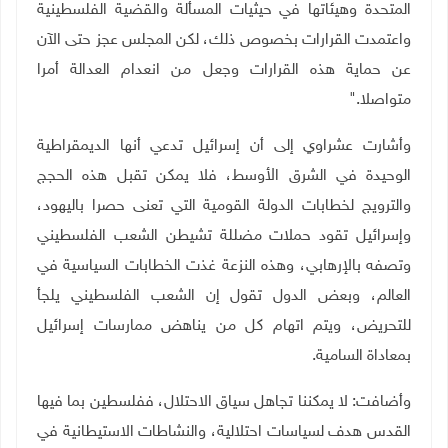
المتحدة وهيئاتها في حيثيات المسألة والقضية الفلسطينية
واعتمدت القرارات بخصوص ذلك، لكن المجلس عجز حتى الآن
عن حماية هذه القرارات وجعل من انعدام العدالة أمرا
متواصلا
".
وأشارت عشراوي إلى أن إسرائيل تدعي أنها الديمقراطية
الوحيدة في الشرق الأوسط، فلا يمكن تقبل هذه الحجج
والترويج لخطابات الدولة القومية التي تعنى حصرا باليهود،
وإسرائيل تقود حملات مضللة تشيطن الشعب الفلسطيني
وتصفه بالإرهابي، وهذه النزعة غذت الخطابات السياسية في
العالم، وبعض الدول تقول إن الشعب الفلسطيني يلجأ
للتحريض، ويتم اتهام كل من يناهض ممارسات إسرائيل
بمعاداة السامية
.
وأضافت: لا يمكننا تجاهل سياق الاحتلال، ففلسطين بما فيها
القدس هدف لسياسات احتلالية، والنشاطات الاستيطانية في