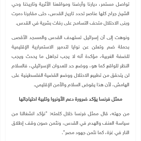
تواصل مستمر، ديارنا وأرضنا ومواقعنا الأثرية وتاريخنا وحي
الشيخ جراح كلها عناصر تحدد تاريخ القدس، حتى مقابرنا دمرت
وبنى الاحتلال متحف التسامح على رفات بشرية في القدس
.
ونوهت إلى أن إسرائيل تستهدف القدس والمسجد الأقصى
بحملة ضم وتعلن عن نوايا لتدمير الاستمرارية الإقليمية
للضفة الغربية، مؤكدة أنه لا يجب تجاهل ما يحدث ويجب
النظر للواقع كما هو، ووضع حد للعدوان الإسرائيلي، فالسلام
لن يتحقق من تطبيع الاحتلال ووضع القضية الفلسطينية على
الهامش، لأن هذا يقوض السلام والأمن الإقليمي
.
ممثل فرنسا يؤكد ضرورة دعم الأونروا وتلبية احتياجاتها
من جهته، قال ممثل فرنسا خلال كلمته: "نؤكد انشغالنا من
سياسة العنف والهدم في القدس، ونثمن صون وقف إطلاق
النار في غزة، كما نثمن جهود مصر".