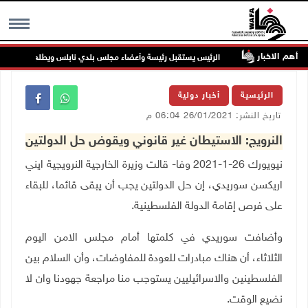
أهم الاخبار
 جنين
الرئيس يستقبل رئيسة وأعضاء مجلس بلدي نابلس ويطلع على خطط النه
MENU
الرئيسية
أخبار دولية
تاريخ النشر: 26/01/2021 06:04 م
النرويج: الاستيطان غير قانوني ويقوض حل الدولتين
نيويورك 26-1-2021 وفا- قالت وزيرة الخارجية النرويجية ايني
اريكسن سوريدي، إن حل الدولتين يجب أن يبقى قائما، للبقاء
على فرص إقامة الدولة الفلسطينية
.
وأضافت سوريدي في كلمتها أمام مجلس الامن اليوم
الثلاثاء، أن هناك مبادرات للعودة للمفاوضات، وأن السلام بين
الفلسطينين والاسرائيليين يستوجب منا مراجعة جهودنا وان لا
نضيع الوقت
.