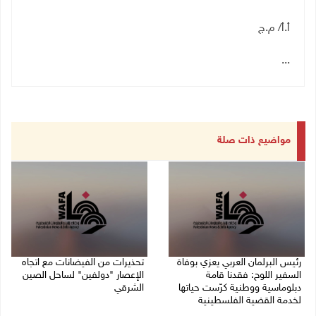
أ.أ/ م.ج
...
مواضيع ذات صلة
رئيس البرلمان العربي يعزي بوفاة
تحذيرات من الفيضانات مع اتجاه
السفير اللوح: فقدنا قامة
الإعصار "دولفين" لساحل الصين
دبلوماسية ووطنية كرّست حياتها
الشرقي
لخدمة القضية الفلسطينية
09/08/2026 01:40 م