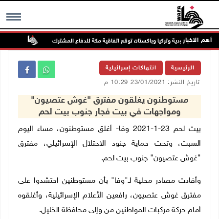
أهم الاخبار
السعودية وتركيا وباكستان توقع اتفاقية مكة للدفاع المشترك
الطقس: أ
MENU
الرئيسية
انتهاكات إسرائيلية
تاريخ النشر: 23/01/2021 10:29 م
مستوطنون يغلقون مفترق "غوش عتصيون"
ومواجهات في بيت فجار جنوب بيت لحم
بيت لحم 23-1-2021 وفا- أغلق مستوطنون، مساء اليوم
السبت، وتحت حماية جنود الاحتلال الإسرائيلي، مفترق
"غوش عتصيون" جنوب بيت لحم.
وأفادت مصادر محلية لـ"وفا" بأن مستوطنين احتشدوا على
مفترق غوش عتصيون، رافعين الأعلام الإسرائيلية، وأغلقوه
أمام حركة مركبات المواطنين من وإلى محافظة الخليل.