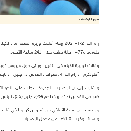
صورة أرشيفية
بكورونا و1477 حالة تعاف خلال الـ24 ساعة الأخيرة.
"طولكرم 1، رام الله 4، ضواحي القدس 3، جنين 1، نابلس 2، الخليل 3"، و11 حالة وفاة في قطاع غزة.
ضواحي القدس (17)، بيت لحم (29)، جنين (55)، نابلس (42)، الخليل (25)، قلقيلية (5)، طوباس (8)"، قطاع غزة (704).
ونسبة الوفيات 1.0%، من مجمل الإصابات.