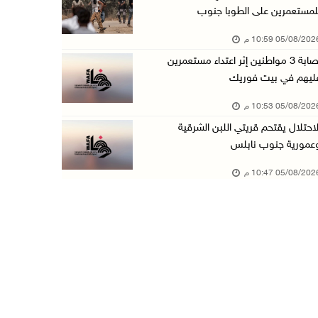
لمستعمرين على الطوبا جنوب
عبد السلام السيد يفوز بترشيح الديمقراطيين لمج ...
05/08/20 10:59 م
05/آب/2026 06:43 م
إصابة 3 مواطنين إثر اعتداء مستعمرين
الهلال الأحمر: 8 إصابات إثر اعتداء الاحتلال ...
ليهم في بيت فوريك
05/آب/2026 06:13 م
05/08/20 10:53 م
مخطط استعماري جديد في "جيلو" يهدد بعزل القدس ...
لاحتلال يقتحم قريتي اللبن الشرقية
05/آب/2026 06:10 م
عمورية جنوب نابلس
الاحتلال ينصب حاجزًا عسكريًا على مدخل بلدة دي ...
05/08/20 10:47 م
05/آب/2026 06:04 م
البيرة: الاحتلال يستولي على ثلاثة منازل في حي ...
05/آب/2026 05:59 م
سلطة النقد تستضيف برنامجا تدريبيا متخصصا في ا ...
05/آب/2026 05:10 م
حمدان يطّلع على الوضع الثقافي في طولكرم ويطلق ...