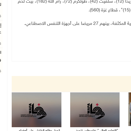
وتابعت: توزعت حالات التعافي الجديدة حسب التالي: "أريحا (12)، سلفيت (42)، طولكرم (72)، رام الله (182)، بيت لحم
ل
26
ع
26
ا
و
26
"التعليم العالي": فلسطين تتميز
كميل يطلع الخليلي على أوضاع