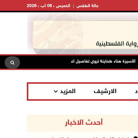
حالة الطقس
الخميس ، 06 آب ، 2026
يرة هناء طحاينة تروي تفاصيل اعتقالها: حُرمت من وداع أطفالها وتعرضت للإهان
د
الارشيف
المزيد
أحدث الاخبار