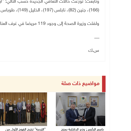
(166)، جنين (82)، نابلس (197)، الخليل (149)، طوباس (15)"، قطاع غزة (560).
ولفتت وزيرة الصحة إلى وجود 119 مريضا في غرف العناية المكثفة، بينهم 27 مريضا على أجهزة التنفس الاصطناعي.
ــــــــ
س.ك
مواضيع ذات صلة
باسم الرئيس: وزير الداخلية يمنح
"التربية" تخرج الفوج الأول من