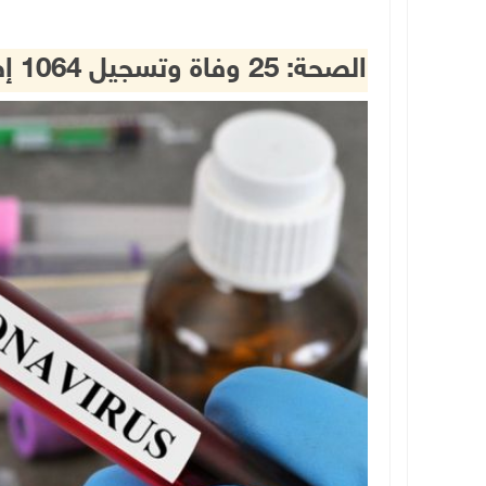
الصحة: 25 وفاة وتسجيل 1064 إصابة جديدة بكوورنا و1477 حالة تعاف