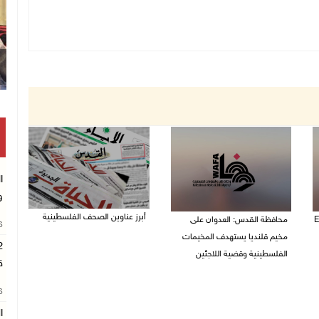
ا
و
أبرز عناوين الصحف الفلسطينية
رض "Eco-
محافظة القدس: العدوان على
26
مخيم قلنديا يستهدف المخيمات
06/08/2026 10:13 ص
الفلسطينية وقضية اللاجئين
ق
06/08/2026 12:16 م
26