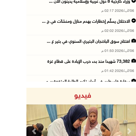
وزراء خارجية 8 دول عربية وإسلامية يدينون الان ...
06/آب/2026 02:17 م
الاحتلال يسلّم إخطارات بهدم منازل ومنشآت في ج ...
06/آب/2026 02:02 م
افتتاح سوق الباذنجان البتيري السنوي في بتير غ ...
06/آب/2026 01:50 م
73,382 شهيدا منذ بدء حرب الإبادة على قطاع غزة
06/آب/2026 01:42 م
سفارة فلسطين في عُمان تكرم الطلبة المتفوقين م ...
06/آب/2026 01:36 م
فيديو
الهلال الأحمر: 16 إصابة جراء عدوان الاحتلال ع ...
06/آب/2026 01:21 م
الحسيني يبحث مع ممثلة الهند لدى دولة فلسطين ت ...
06/آب/2026 01:19 م
Previous
Next