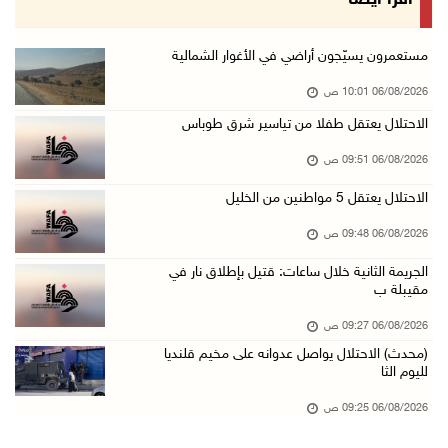
اقرأ أيضا
06/آب/2026 08:54 ص
الاحتلال يعتقل 4 مواطنين من محافظة نابلس
مستعمرون يسيّجون أراضي في الأغوار الشمالية
06/آب/2026 08:36 ص
06/08/2026 10:01 ص
الاحتلال يقتحم قلقيلية وعزون عتمة وبيت أمين
الاحتلال يعتقل طفلا من تياسير شرق طوباس
06/آب/2026 07:49 ص
06/08/2026 09:51 ص
الطقس: الحرارة أعلى من معدلها السنوي العام
الاحتلال يعتقل 5 مواطنين من الخليل
06/آب/2026 07:46 ص
06/08/2026 09:48 ص
تواصل انتهاكات الاحتلال ومستعمريه: إصابات واع ...
الجريمة الثانية خلال ساعات: قتيل بإطلاق نار في
05/آب/2026 11:08 م
مقيبلة ب
الاحتلال يقتحم عورتا جنوب نابلس ويداهم منازل
06/08/2026 09:27 ص
05/آب/2026 11:01 م
(محدث) الاحتلال يواصل عدوانه على مخيم قلنديا
إصابات وإحراق مساكن في هجوم للمستعمرين على ال ...
لليوم الثا
05/آب/2026 10:59 م
06/08/2026 09:25 ص
إصابة 3 مواطنين إثر اعتداء مستعمرين عليهم في ...