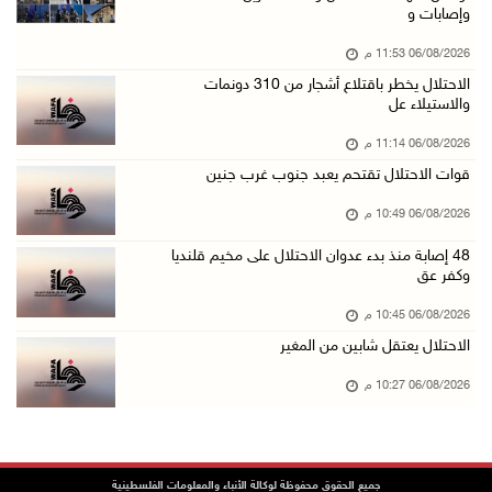
وإصابات و
06/آب/2026 08:33 م
06/08/2026 11:53 م
الاحتلال يوسع حملات الدهم والاعتقال في قلنديا ...
الاحتلال يخطر باقتلاع أشجار من 310 دونمات
06/آب/2026 08:06 م
والاستيلاء عل
الرئيس المصري وملك البحرين يشددان على ضرورة ت ...
06/08/2026 11:14 م
06/آب/2026 07:57 م
قوات الاحتلال تقتحم يعبد جنوب غرب جنين
الاحتلال يخطر بإزالة أشجار زيتون والاستيلاء ع ...
06/08/2026 10:49 م
06/آب/2026 07:53 م
48 إصابة منذ بدء عدوان الاحتلال على مخيم قلنديا
رابطة العالم الإسلامي تدين تواصل انتهاكات الا ...
وكفر عق
06/آب/2026 07:36 م
06/08/2026 10:45 م
اليونيسف: استشهاد 300 طفل منذ وقف إطلاق النار ...
الاحتلال يعتقل شابين من المغير
06/آب/2026 07:34 م
06/08/2026 10:27 م
الاحتلال يدمّر بيت الزوجية قبل ساعات من الزفا ...
06/آب/2026 07:27 م
إصابتان بالرصاص والاعتداء خلال اقتحام الاحتلا ...
جميع الحقوق محفوظة لوكالة الأنباء والمعلومات الفلسطينية