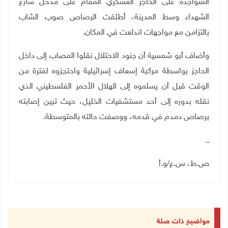
المتواجدة على الحاجز العسكري المقام على مدخل شارع
الشهداء وسط المدينة، أطلقت الرصاص صوب الشاب
بالتزامن مع مواجهات اندلعت في المكان.
وأضاف أبو شمسية أن جنود الاحتلال نقلوا المصاب إلى داخل
الحاجز بواسطة مركبة إسعاف إسرائيلية واحتجزوه لفترة من
الوقت قبل أن يسلموه إلى الهلال الأحمر الفلسطيني الذي
نقله بدوره إلى أحد مستشفيات الخليل، حيث تبين إصابته
برصاص دمدم في قدمه، ووصفت حالته بالمتوسطة.
ـــ
ص.ط، س.ع/و.أ
مواضيع ذات صلة