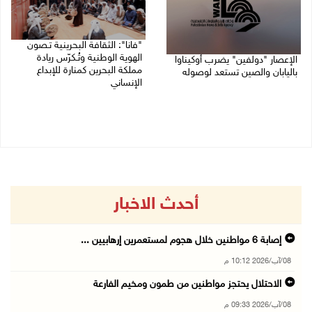
"فانا": الثقافة البحرينية تـصون
الهوية الوطنية وتُـكرّس ريادة
الإعصار "دولفين" يضرب أوكيناوا
مملكة البحرين كمنارة للإبداع
باليابان والصين تستعد لوصوله
الإنساني
08/08/2026 12:08 م
08/08/2026 11:04 ص
أحدث الاخبار
إصابة 6 مواطنين خلال هجوم لمستعمرين إرهابيين ...
08/آب/2026 10:12 م
الاحتلال يحتجز مواطنين من طمون ومخيم الفارعة
08/آب/2026 09:33 م