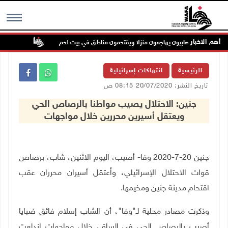
أهم الاخبار
ستعمرون ارهابيون يهاجمون منزلا ويقتحمون مناطق في بيت لحم
تواصل انته
MENU
الرئيسية
انتهاكات إسرائيلية
تاريخ النشر: 20/07/2020 08:15 ص
جنين: الاحتلال يصيب مواطنا بالرصاص الحي
ويعتقل أسيرين محررين خلال مواجهات
جنين 20-7-2020 وفا- أصيب، اليوم الاثنين، شاب، برصاص
قوات الاحتلال الإسرائيلي، واُعتقل أسيران محرران عقب
اقتحام مدينة جنين ومخيمها.
وذكرت مصادر محلية لـ"وفا"، أن الشاب إسلام فائق ضبايا
أصيب بالرصاص الحي في الساق، خلال مواجهات اندلعت