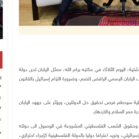
تكريم متفوقين بالثانوية العامة في خان يونس
راء محمد اشتية، اليوم الثلاثاء في مكتبه برام الله، ممثل اليابان لدى دولة
ا
ابان الرسمي الرافض للضم، وضرورة التزام إسرائيل بالقانون
م
26
ة سيحطم فرص تحقيق حل الدولتين، ويؤثر على جهود اليابان
م
 ممر السلام والازدهار
.
26
ة وحقوق الشعب الفلسطيني المشروعة في الوصول الى دولته
م
ائيلي، ونريد اعترافا دوليا بالدولة الفلسطينية كإجراء احترازي،