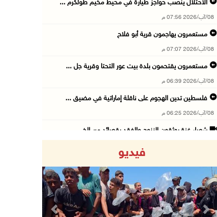
الاحتلال ينصب حواجز طيارة في محيط مخيم طولكرم ...
08/آب/2026 07:56 م
مستعمرون يهاجمون قرية أبو فلاح
08/آب/2026 07:07 م
مستعمرون يقتحمون بلدة بيت عور التحتا وقرية جل ...
08/آب/2026 06:39 م
فلسطين تدين الهجوم على ناقلة إماراتية في مضيق ...
08/آب/2026 06:25 م
شعراء غزة يوثقون النزوح والفقد بقصائد من الخي ...
08/آب/2026 06:23 م
فيديو
الجامعة العربية الأمريكية تختتم فعاليات تخريج ...
08/آب/2026 06:20 م
إصابات بالاختناق خلال اقتحام الاحتلال قرية ال ...
08/آب/2026 05:52 م
Previous
Next