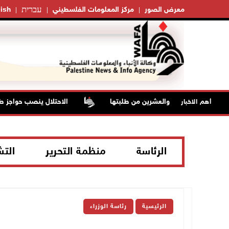
עברית
معرض الصور
مركز المعلومات الفلسطيني
ish
ج الفوج الثالث والعشرين من طلبتها
الاحتلال ينصب حواجز طيارة
أهم الاخبار
الرئاسة
منظمة التحرير
الت
الرئيسية
رئاسة الوزراء