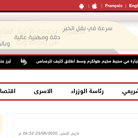
Français
Engl
 في محيط مخيم طولكرم وسط اطلاق كثيف للرصاص
أبرز عناوين
شريعي
رئاسة الوزراء
الاسرى
اقتصا
تاريخ النشر: 23/06/2020 04:52 م