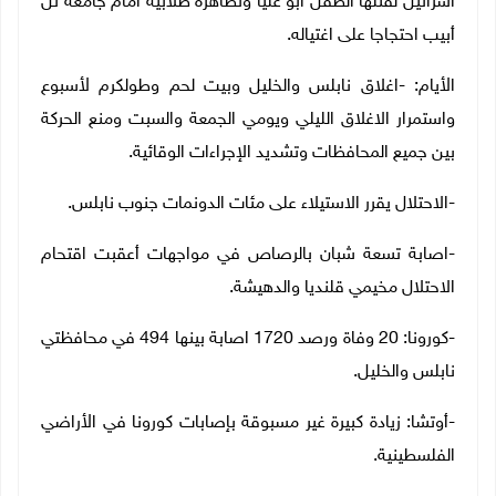
اسرائيل لقتلها الطفل أبو عليا وتظاهرة طلابية أمام جامعة تل
أبيب احتجاجا على اغتياله.
الأيام: -اغلاق نابلس والخليل وبيت لحم وطولكرم لأسبوع
واستمرار الاغلاق الليلي ويومي الجمعة والسبت ومنع الحركة
بين جميع المحافظات وتشديد الإجراءات الوقائية.
-الاحتلال يقرر الاستيلاء على مئات الدونمات جنوب نابلس.
-اصابة تسعة شبان بالرصاص في مواجهات أعقبت اقتحام
الاحتلال مخيمي قلنديا والدهيشة.
-كورونا: 20 وفاة ورصد 1720 اصابة بينها 494 في محافظتي
نابلس والخليل.
-أوتشا: زيادة كبيرة غير مسبوقة بإصابات كورونا في الأراضي
الفلسطينية.