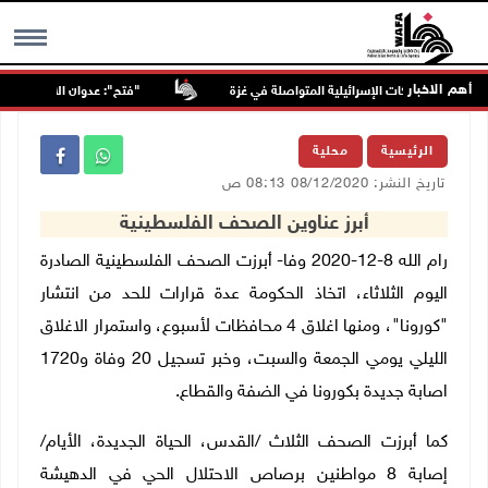
أهم الاخبار
"فتح": عدوان الاحتلال على مخيّم
MENU
الرئيسية
محلية
تاريخ النشر: 08/12/2020 08:13 ص
أبرز عناوين الصحف الفلسطينية
رام الله 8-12-2020 وفا- أبرزت الصحف الفلسطينية الصادرة
اليوم الثلاثاء، اتخاذ الحكومة عدة قرارات للحد من انتشار
"كورونا"، ومنها اغلاق 4 محافظات لأسبوع، واستمرار الاغلاق
الليلي يومي الجمعة والسبت، وخبر تسجيل 20 وفاة و1720
اصابة جديدة بكورونا في الضفة والقطاع.
كما أبرزت الصحف الثلاث /القدس، الحياة الجديدة، الأيام/
إصابة 8 مواطنين برصاص الاحتلال الحي في الدهيشة