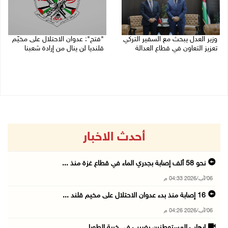
وزير العدل يبحث مع السفير التركي
"فتح": عدوان الاحتلال على مخيّم
تعزيز التعاون في قطاع العدالة
قلنديا لن ينال من إرادة شعبنا
06/08/2026 02:37 م
06/08/2026 02:28 م
أحدث الاخبار
نحو 58 ألف إصابة بجدري الماء في قطاع غزة منذ ...
06/آب/2026 04:33 م
16 إصابة منذ بدء عدوان الاحتلال على مخيم قلند ...
06/آب/2026 04:26 م
إرهاب المستوطنين يضرب في خربة الطوبا