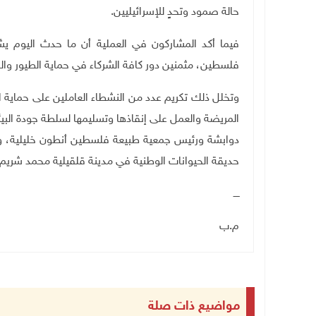
حالة صمود وتحدٍ للإسرائيليين.
فيما أكد المشاركون في العملية أن ما حدث اليوم 
فلسطين، مثمنين دور كافة الشركاء في حماية الطيور والحي
وتخلل ذلك تكريم عدد من النشطاء العاملين على حماية 
المريضة والعمل على إنقاذها وتسليمها لسلطة جودة البي
دوابشة ورئيس جمعية طبيعة فلسطين أنطون خليلية، ومد
حديقة الحيوانات الوطنية في مدينة قلقيلية محمد شر
ــــ
م.ب
مواضيع ذات صلة