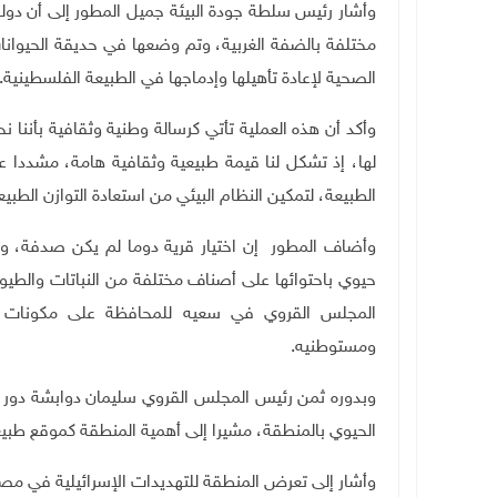
وأشار رئيس سلطة جودة البيئة جميل المطور إلى أن دو
مختلفة بالضفة الغربية، وتم وضعها في حديقة الحيوانا
الصحية لإعادة تأهيلها وإدماجها في الطبيعة الفلسطينية.
وأكد أن هذه العملية تأتي كرسالة وطنية وثقافية بأننا 
لها، إذ تشكل لنا قيمة طبيعية وثقافية هامة، مشددا ع
الطبيعة، لتمكين النظام البيئي من استعادة التوازن الطب
وأضاف المطور إن اختيار قرية دوما لم يكن صدفة، وإنم
حيوي باحتوائها على أصناف مختلفة من النباتات والطيو
المجلس القروي في سعيه للمحافظة على مكونات الت
ومستوطنيه.
وبدوره ثمن رئيس المجلس القروي سليمان دوابشة دور سل
الحيوي بالمنطقة، مشيرا إلى أهمية المنطقة كموقع طبيعي 
وأشار إلى تعرض المنطقة للتهديدات الإسرائيلية في مص