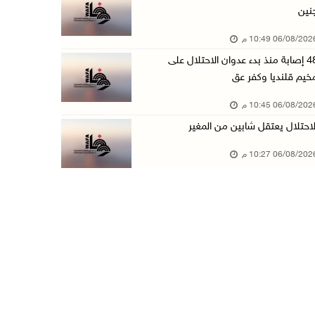
نين
الاحتلال يخطر بإزالة أشجار زيتون والاستيلاء ع ...
06/08/20 10:49 م
06/آب/2026 07:53 م
48 إصابة منذ بدء عدوان الاحتلال على
رابطة العالم الإسلامي تدين تواصل انتهاكات الا ...
خيم قلنديا وكفر عق
06/آب/2026 07:36 م
06/08/20 10:45 م
اليونيسف: استشهاد 300 طفل منذ وقف إطلاق النار ...
لاحتلال يعتقل شابين من المغير
06/آب/2026 07:34 م
06/08/20 10:27 م
الاحتلال يدمّر بيت الزوجية قبل ساعات من الزفا ...
06/آب/2026 07:27 م
إصابتان بالرصاص والاعتداء خلال اقتحام الاحتلا ...
06/آب/2026 06:56 م
الاحتلال يسلم جثمان الشهيد علاء صبيح من قرية ...
06/آب/2026 06:38 م
دودين والتميمي يسلمان قرار تخصيص أرض لصالح مد ...