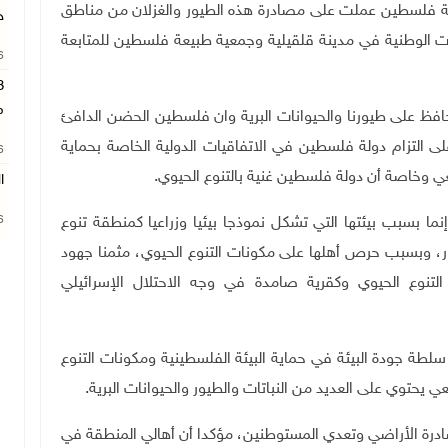
لة فلسطين عملت على مصادرة هذه الطيور والغزلان من مناطق
ج
ت الوطنية في مدينة قلقيلية وجمعية طبيعة فلسطين للمتابعة
26
م
نحافظ على طيورنا والحيوانات البرية وان فلسطين الحضن الدافئ
لى التزام دولة فلسطين في الاتفاقيات الدولية الخاصة بحماية
26
يعي وخاصة أن دولة فلسطين غنية بالتنوع الحيوي.
ا
26
ا بسبب بيئتها التي تشكل نموذجا بيئيا وزراعيا كمنطقة تنوع
ر، وبسبب حرص أهلها على مكونات التنوع الحيوي، مثمنا جهود
نوع الحيوي وكقرية صامدة في وجه الاحتلال الإسرائيلي
طة جودة البيئة في حماية البيئة الفلسطينية ومكونات التنوع
يحتوي على العديد من النباتات والطيور والحيوانات البرية.
ادرة الأراضي وتعدي المستوطنين، مؤكدا أن أهالي المنطقة في