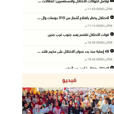
تواصل انتهاكات الاحتلال والمستعمرين: اعتقالات ...
06/آب/2026 11:53 م
الاحتلال يخطر باقتلاع أشجار من 310 دونمات وال ...
06/آب/2026 11:14 م
قوات الاحتلال تقتحم يعبد جنوب غرب جنين
06/آب/2026 10:49 م
48 إصابة منذ بدء عدوان الاحتلال على مخيم قلند ...
06/آب/2026 10:45 م
الاحتلال يعتقل شابين من المغير
06/آب/2026 10:27 م
فيديو
وزير الداخلية يبحث مع مكافحة المخدرات الدولي ...
06/آب/2026 10:01 م
رئيس بلدية الخليل يطلع وفدا أميركيا على تطورا ...
06/آب/2026 09:59 م
Previous
Next