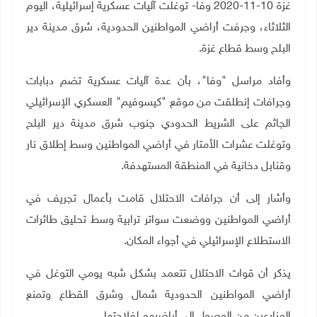
غزة 10-11-2020 وفا- توغلت آليات عسكرية إسرائيلية، اليوم
الثلاثاء، وجرفت أراضي المواطنين الحدودية، شرق مدينة دير
البلح وسط قطاع غزة.
وأفاد مراسل "وفا"، بأن عدة آليات عسكرية تضم دبابات
وجرافات إنطلقت من موقع "كيسوفيم" العسكري الإسرائيلي
الجاثم على الشريط الحدودي جنوب شرق مدينة دير البلح
وتوغلت عشرات الأمتار في أراضي المواطنين وسط إطلاق نار
وقنابل دخانية في المنطقة المستهدفة.
وأشار إلى أن جرافات الاحتلال قامت بأعمال تجريف في
أراضي المواطنين ووضعت سواتر ترابية وسط تحليق طائرات
الاستطلاع الإسرائيلي في أجواء المكان.
يذكر أن قوات الاحتلال تتعمد بشكل شبه يومي التوغل في
أراضي المواطنين الحدودية شمال وشرق القطاع وتمنع
المزارعين من الوصول إلى أراضيهم لفلاحتها.