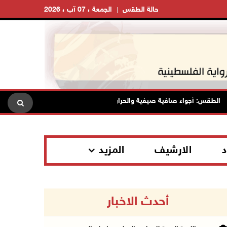
حالة الطقس
الجمعة ، 07 آب ، 2026
طقس: أجواء صافية صيفية والحرارة حول معدلها العام
محافظة ال
د
الارشيف
المزيد
أحدث الاخبار