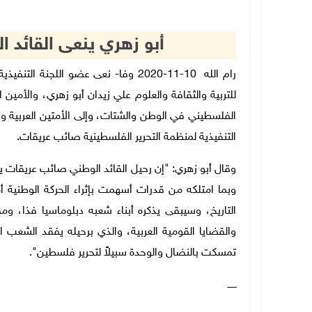
أبو زهري ينعى القائد 
رام الله
10-11-2020 وفا- نعى عضو اللجنة الت
للتربية والثقافة والعلوم علي زيدان أبو زهري، والأمين 
الفلسطيني في الوطن والشتات، وإلى الأمتين العربية والإس
التنفيذية لمنظمة التحرير الفلسطينية صائب عريقات.
وقال أبو زهري: "إن رحيل القائد الوطني صائب عريقات 
وبما امتلكه من قدرات أسهمت بإثراء الحركة الوطنية 
التاريخ، وسيبقى يذكره أبناء شعبه دبلوماسيا فذا،
والقضايا القومية العربية، والذي برحيله يفقد الشعب 
تمسكت بالنضال والوحدة سبيلاً لتحرير فلسطين".
ــــــ