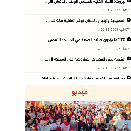
بيروت: اللجنة الفنية للمجلس الوطني تناقش التر ...
07/آب/2026 03:31 م
السعودية وتركيا وباكستان توقع اتفاقية مكة للد ...
07/آب/2026 02:38 م
70 ألفا يؤدون صلاة الجمعة في المسجد الأقصى
07/آب/2026 02:29 م
الرئاسة تدين الهجمات الصاروخية على المملكة ال ...
07/آب/2026 02:19 م
مستعمرون ينفذون جولات استفزازية في عدة مناطق ...
07/آب/2026 02:08 م
فيديو
أمين عام الجامعة العربية يحذر من نهج إسرائيل ...
07/آب/2026 01:41 م
مستعمرون يهاجمون صهريجا للمياه في خلايل اللوز ...
07/آب/2026 01:38 م
Previous
Next