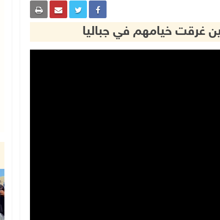
ين غرقت خيامهم في جباليا