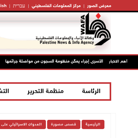
עברית
معرض الصور
مركز المعلومات الفلسطيني
ish
د أمرَ منع زيارات الأسرى إجراء يمكّن منظومة السجون من مواصلة جرائمها
أهم الاخبار
الرئاسة
منظمة التحرير
الت
الرئيسية
قصص مصورة
العدوان الاسرائيلي على 