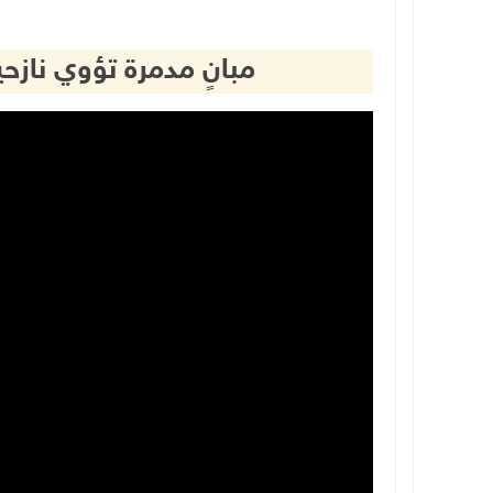
مبانٍ مدمرة تؤوي نازح