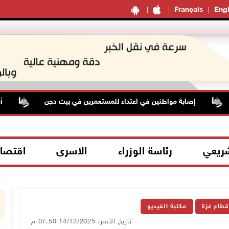
Français
Engl
إصابة مواطنين في اعتداء للمستعمرين في بيت دجن
أسعا
شريعي
رئاسة الوزراء
الاسرى
اقتصا
قطاع غزة
مكتبة الفيديو
تاريخ النشر: 14/12/2025 07:50 م