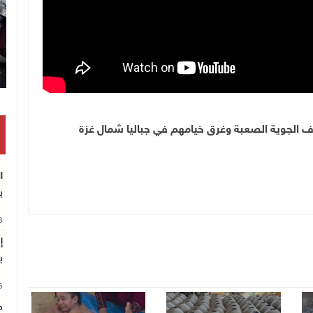
وف الجوية الصعبة وغرق خيامهم في جباليا شمال غزة
ا
ب
26
إ
ب
26
م