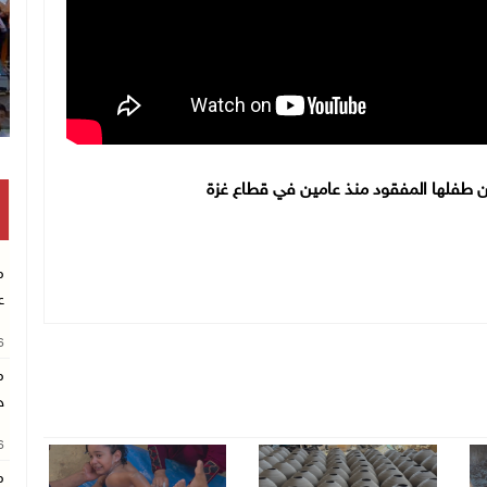
عن طفلها المفقود منذ عامين في قطاع غزة
م
ع
26
م
خ
26
م