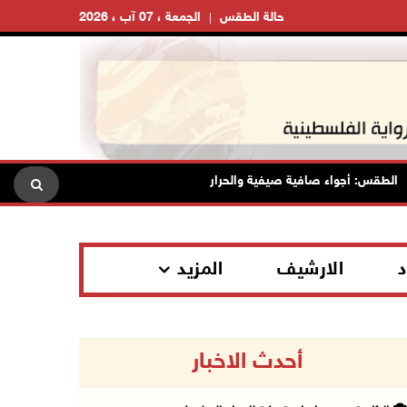
حالة الطقس
الجمعة ، 07 آب ، 2026
طقس: أجواء صافية صيفية والحرارة حول معدلها العام
محافظة ال
د
الارشيف
المزيد
أحدث الاخبار