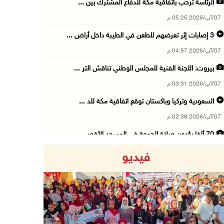
الرئاسة ترحب باتفاقية مكة للدفاع المشترك بين ...
07/آب/2026 05:25 م
3 إصابات إثر تعرضهم للطعن في الطيبة داخل أراض ...
07/آب/2026 04:57 م
بيروت: اللجنة الفنية للمجلس الوطني تناقش التر ...
07/آب/2026 03:31 م
السعودية وتركيا وباكستان توقع اتفاقية مكة للد ...
07/آب/2026 02:38 م
70 ألفا يؤدون صلاة الجمعة في المسجد الأقصى
07/آب/2026 02:29 م
فيديو
الرئاسة تدين الهجمات الصاروخية على المملكة ال ...
07/آب/2026 02:19 م
مستعمرون ينفذون جولات استفزازية في عدة مناطق ...
07/آب/2026 02:08 م
Previous
Next