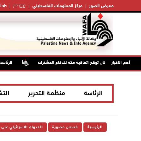
עברית
معرض الصور
مركز المعلومات الفلسطيني
ish
ية وتركيا وباكستان توقع اتفاقية مكة للدفاع المشترك
الرئاسة تر
أهم الاخبار
الرئاسة
منظمة التحرير
الت
الرئيسية
قصص مصورة
العدوان الاسرائيلي على 