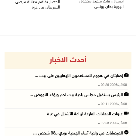
انتشال رفات شهيد مجهول
الحصار يفاقم معاناة مرضى
الهوية بخان يونس
السرطان في غزة
06/08/2026 05:16 م
05/08/2026 02:47 م
أحدث الاخبار
إصابتان في هجوم للمستعمرين الإرهابيين على بيت ...
08/آب/2026 02:26 م
الرئيس يستقبل مجلس بلدية بيت لحم ويؤكد النهوض ...
08/آب/2026 02:11 م
عبوات المعلبات الفارغة لزراعة الأشتال في غزة
08/آب/2026 12:53 م
الفيضانات في ولاية آسام الهندية تودي بـ98 شخص ...