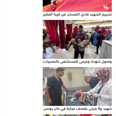
تشييع الشهيد فادي النعسان من قرية المغير
وصول شهداء وجرحى للمستشفى بالنصيرات
شهيد و4 جرحى بقصف مركبة في خان يونس