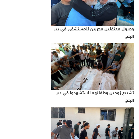
وصول معتقلين محررين للمستشفى في دير
البلح
تشييع زوجين وطفلتهما استشهدوا في دير
البلح