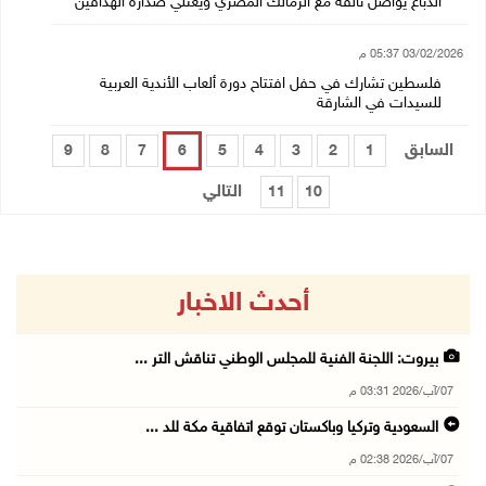
الدباغ يواصل تألقه مع الزمالك المصري ويعتلي صدارة الهدافين
03/02/2026 05:37 م
فلسطين تشارك في حفل افتتاح دورة ألعاب الأندية العربية
للسيدات في الشارقة
السابق
9
8
7
6
5
4
3
2
1
التالي
11
10
أحدث الاخبار
بيروت: اللجنة الفنية للمجلس الوطني تناقش التر ...
07/آب/2026 03:31 م
السعودية وتركيا وباكستان توقع اتفاقية مكة للد ...
07/آب/2026 02:38 م