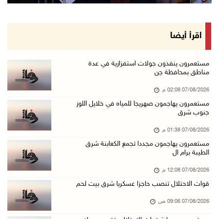
الذهب يتجه لأفضل أداء أسبوعي منذ كانون الثاني
07/آب/2026 10:12 ص
قوات الاحتلال تنصب حاجزا عسكريا شرق بيت لحم
اقرأ أيضا
07/آب/2026 09:06 ص
مستعمرون بحماية قوات الاحتلال يقتحمون برك سلي ...
مستعمرون ينفذون جولات استفزازية في عدة
مناطق بمحافظة جن
07/آب/2026 08:39 ص
07/08/2026 02:08 م
الاحتلال يقتحم بلدة طمون جنوب طوباس
مستعمرون يهاجمون صهريجا للمياه في خلايل اللوز
07/آب/2026 08:24 ص
جنوب شرق
محافظة القدس: انسحاب قوات الاحتلال من مخيم قل ...
07/08/2026 01:38 م
07/آب/2026 08:23 ص
مستعمرون يهاجمون مجددا تجمع الكعابنة شرق
الطيبة برام ال
الطقس: أجواء صافية صيفية والحرارة حول معدلها ...
07/آب/2026 08:15 ص
07/08/2026 12:08 م
قوات الاحتلال تنصب حاجزا عسكريا شرق بيت لحم
تواصل انتهاكات الاحتلال والمستعمرين: اعتقالات ...
06/آب/2026 11:53 م
07/08/2026 09:06 ص
الاحتلال يخطر باقتلاع أشجار من 310 دونمات وال ...