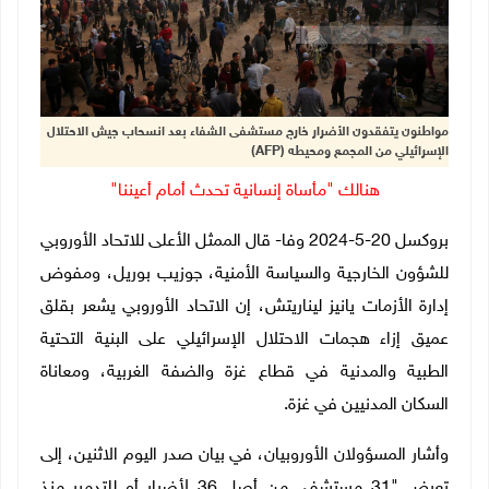
مواطنون يتفقدون الأضرار خارج مستشفى الشفاء بعد انسحاب جيش الاحتلال
الإسرائيلي من المجمع ومحيطه (AFP)
هنالك "مأساة إنسانية تحدث أمام أعيننا"
بروكسل 20-5-2024 وفا- قال الممثل الأعلى للاتحاد الأوروبي
للشؤون الخارجية والسياسة الأمنية، جوزيب بوريل، ومفوض
إدارة الأزمات يانيز ليناريتش، إن الاتحاد الأوروبي يشعر بقلق
عميق إزاء هجمات الاحتلال الإسرائيلي على البنية التحتية
الطبية والمدنية في قطاع غزة والضفة الغربية، ومعاناة
السكان المدنيين في غزة
.
وأشار المسؤولان الأوروبيان، في بيان صدر اليوم الاثنين، إلى
تعرض "31 مستشفى من أصل 36 لأضرار أو للتدمير منذ