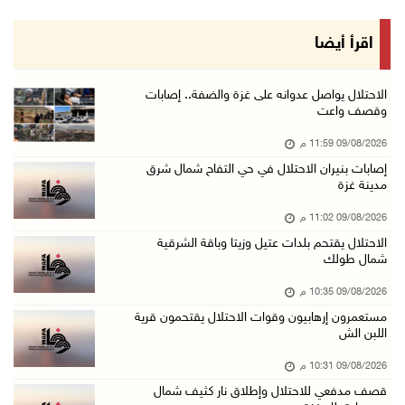
09/آب/2026 08:57 م
الصليب الأحمر يُسهل نقل 37 معتقلا أفرج عنهم إ ...
اقرأ أيضا
09/آب/2026 07:54 م
الاحتلال يقتحم برك سليمان جنوب بيت لحم
الاحتلال يواصل عدوانه على غزة والضفة.. إصابات
وقصف واعت
09/آب/2026 07:33 م
09/08/2026 11:59 م
مستعمرون إرهابيون يهاجمون قرية المغير والاحتل ...
إصابات بنيران الاحتلال في حي التفاح شمال شرق
09/آب/2026 07:02 م
مدينة غزة
ياسر عباس يُهنئ الأمين العام لجبهة التحرير ال ...
09/08/2026 11:02 م
09/آب/2026 06:30 م
الاحتلال يقتحم بلدات عتيل وزيتا وباقة الشرقية
شمال طولك
الجامعة العربية تنعى السفير دياب اللوح
09/آب/2026 05:28 م
09/08/2026 10:35 م
مستعمرون إرهابيون وقوات الاحتلال يقتحمون قرية
ثلاث إصابات برصاص الاحتلال في مدينة خان يونس
اللبن الش
09/آب/2026 05:04 م
09/08/2026 10:31 م
سلطة المياه: تنظيم مياه الأغوار الشمالية يهدف ...
قصف مدفعي للاحتلال وإطلاق نار كثيف شمال