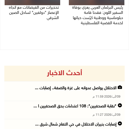
رئيس البرلمان العربي يعزي بوفاة
تحذيرات من الفيضانات مع اتجاه
السفير اللوح: فقدنا قامة
الإعصار "دولفين" لساحل الصين
دبلوماسية ووطنية كرّست حياتها
الشرقي
لخدمة القضية الفلسطينية
09/08/2026 01:40 م
09/08/2026 03:05 م
أحدث الاخبار
الاحتلال يواصل عدوانه على غزة والضفة.. إصابات ...
09/آب/2026 11:59 م
"نقابة الصحفيين": 108 اعتداءات بحق الصحفيين ا ...
09/آب/2026 11:27 م
إصابات بنيران الاحتلال في حي التفاح شمال شرق ...