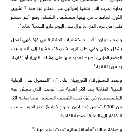
بداية الحرب التي تشنها إسرائيل على قطاع غزة منذ 7 تشرين
الأول الماضي. من بينها مستشفى الشفاء، وهو أكبر مجمع
طبي في غزة، الذي ما يزال حتى اليوم خارج الخدمة تماما".
وأردف البيان: "أما المستشفيات المتبقية في غزة فهي تعمل
بشكل جزئي وفي ظل قيود شديدة"، مشيرا إلى أنه بسبب
الوضع المزري، أصبح العديد منها على وشك الانهيار أو "كان لا
بد من إغلاقها
".
وشدد المسؤولان الأوروبيان على أن "الحصول على الرعاية
الطبية الطارئة يعد أكثر أهمية في الوقت الذي يعيش فيه
الفلسطينيون في غزة تحت القصف المستمر، فيما يواجه أكثر
من 9000 شخص (مصابون بجروح خطيرة) خطر الموت بسبب
الافتقار إلى الرعاية الصحية الكافية
.
وأضافا: هنالك "مأساة إنسانية تحدث أمام أعيننا
".